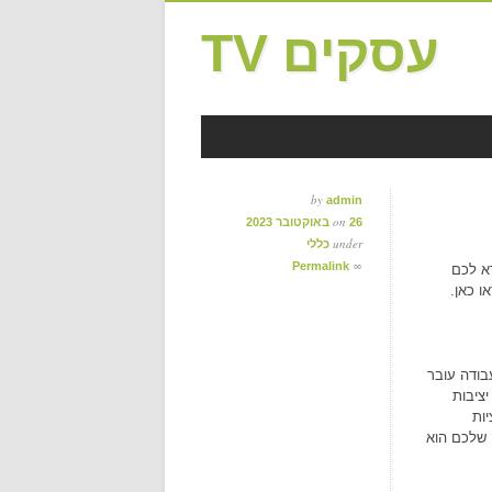
עסקים TV
by
admin
on
26 באוקטובר 2023
under
כללי
∞
Permalink
א לכם
ו כאן.
 העבודה עובר
ציבות
ות
 שלכם הוא