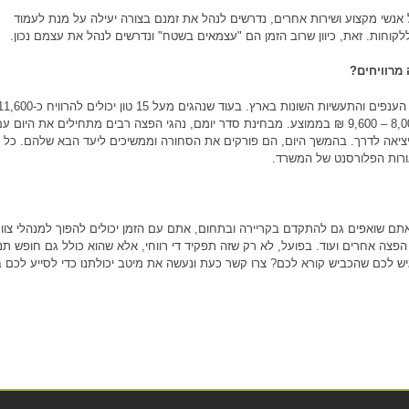
 אנשי מקצוע ושירות אחרים, נדרשים לנהל את זמנם בצורה יעילה על מנת לעמוד
לקוחות. זאת, כיוון שרוב הזמן הם "עצמאים בשטח" ונדרשים לנהל את עצמם נכון.
 מרוויחים?
(ברוטו), שכר נהגי הפצה אחרים יכול לנוע בין כ-8,000 – 9,600 ₪ בממוצע. מבחינת סדר יומם, נהגי הפצה רבים מתחילים את
יציאה לדרך. בהמשך היום, הם פורקים את הסחורה וממשיכים ליעד הבא שלהם. כל ז
ורות הפלורסנט של המשרד.
תם שואפים גם להתקדם בקריירה ובתחום, אתם עם הזמן יכולים להפוך למנהלי צוות
 הפצה אחרים ועוד. בפועל, לא רק שזה תפקיד די רווחי, אלא שהוא כולל גם חופש ת
גיש לכם שהכביש קורא לכם? צרו קשר כעת ונעשה את מיטב יכולתנו כדי לסייע לכם