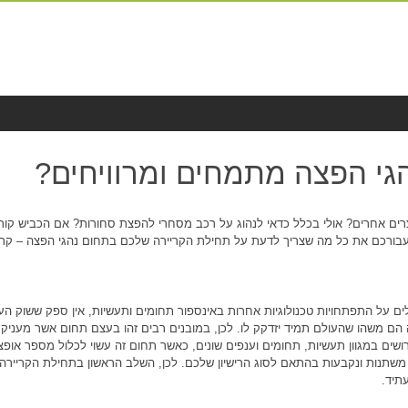
הגי הפצה מתמחים ומרוויחים?
וצרים אחרים? אולי בכלל כדאי לנהוג על רכב מסחרי להפצת סחורות? אם הכביש קור
 עבורכם את כל מה שצריך לדעת על תחילת הקריירה שלכם בתחום נהגי הפצה – קרא
פכת ה-AI, או שמא מסתכלים על התפתחויות טכנולוגיות אחרות באינספור תחומים ותעשיות, אין ספק ששוק
ה הם משהו שהעולם תמיד יזדקק לו. לכן, במובנים רבים זהו בעצם תחום אשר מעניק י
שים במגוון תעשיות, תחומים וענפים שונים, כאשר תחום זה עשוי לכלול מספר אופצי
משתנות ונקבעות בהתאם לסוג הרישיון שלכם. לכן, השלב הראשון בתחילת הקריירה
עתיד.