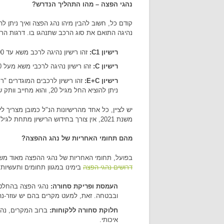
נהגי הפצה – מהו התהליך הנדרש?
קודם כל, חשוב להבין מיהו נהג הפצה ואיך ניתן לה
נהיגה התואם את סוג הרכב שתנהגו בו. דרגות הרישי
רישיון C1:
זהו רישיון נהיגה לרכב משא עד 12,000 ק"ג, ועל רכבי משא אלו ניתן להוציא רישיון החל מגיל 17.5.
רישיון C:
זהו רישיון נהיגה לרכבי משא מעל 12,000 ק"ג, וניתן להוציא את הרישיון הזה החל מגיל 19.
רישיון E+C:
ניתן להוציא החל מגיל 20, והוא מחייב וותק של שנה ברישיון דרגת C.
יש לציין, כל אחד מהרישיונות הנ"ל כמובן מצריך 
משנת 2021, אין צורך בחידוש הרישיון מתחת לגיל 70.
מהם תחומי האחריות של נהג ההפצה?
בפועל, תחומי האחריות של נהגי ההפצה מאוד משת
דרושים נהגי הפצה
בימינו במגוון תחומים ותעשיות
העמסת ופריקת סחורה:
נהגי הפצה בהחלט 
ובבטחה. זאת, למעט מקרים בהם יש עוזר-נ
חלוקת סחורה ללקוחות:
ברוב המקרים, נהג
איכותי.