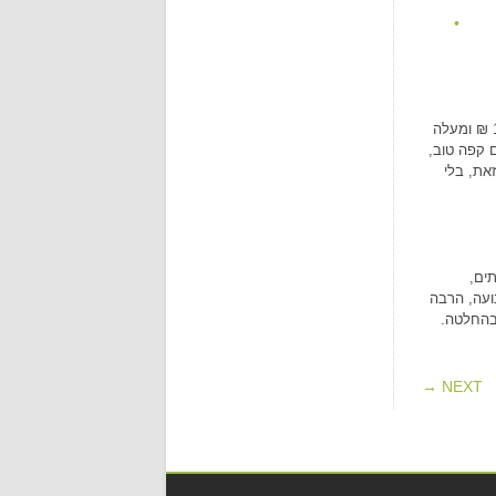
כאמור, דרושים נהגי הפצה כמעוט בכל התחומים, הענפים והתעשיות השונות בארץ. בעוד שנהגים מעל 15 טון יכולים להרוויח כ-11,600 ₪ ומעלה
 היום עם קפה טוב,
את, בלי
ים,
נועה, הרבה
 בהחלטה.
NEXT →