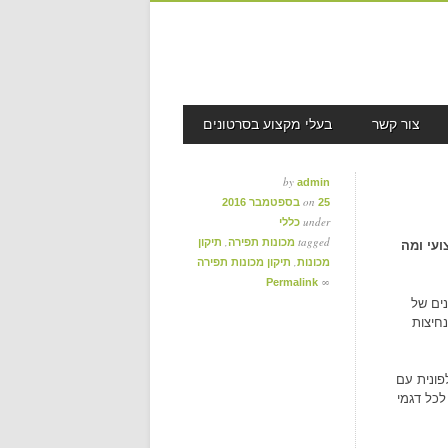
צור קשר
בעלי מקצוע בסרטונים
by
admin
on
25 בספטמבר 2016
under
כללי
,
tagged
מכונות תפירה
תיקון
ועי ומה
,
מכונות
תיקון מכונות תפירה
∞
Permalink
נים של
חיצות
פונית עם
לכל דגמי