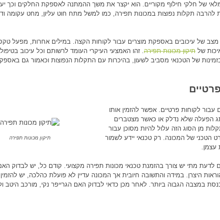
מלאי של חלקי חילוף מקוריים. הוא יקצר את משך ההמתנה לאספקת החלקים וכך יע
ת להרבה תקלות נפוצות במכונות תפירה, כמו למשל מתח חוט עליון, מחט עקומה וד
ע מצב של עיכובים באספקת מוצרים עבור לקוחות הקצה. במילים אחרות, מפעל טקסט
יכות של
תיקון מכונות תפירה
. זהו האמצעי העיקרי העומד לרשותם וכל עיכוב בטיפול 
י בזמינות של הטכנאי מסביב לשעון, בהיכרות עם התקלות הנפוצות וכאמור גם באספק
פרטיים
 עבור לקוחות פרטיים. אפשר להזמין אותו
ג הפעלה שלא נדלק או כאשר מצטברים
תקלות מן הסוג הזה עלול להיות מסוכן עבור
 הטכני של המכונה. רק טכנאי יידע לשמור
תיקון מכונות תפירה
עצמן.
 לדעת מתי יש צורך בהזמנת טכנאי מכונות תפירה מקצועי. קודם כל, יש לבדוק הא
וראות היצרן. במידה והתשובה חיובית אך המכונה עדיין לא פועלת כהלכה, יש להזמין 
כנסת במצבה הגבוה ביותר. לאחר מכן כדאי לבדוק האם הגרייפר נקי, מורכב היטב ול