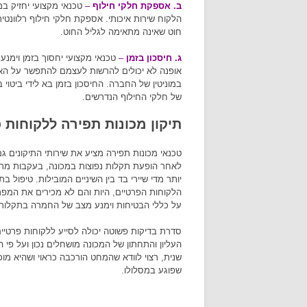
ב. אספקת חלקי חילוף
–
טכנאי מקצועי יחזיק ב
הלקוח שירות איכותי. אספקת חלקי חילוף רלוונטי
חוט שאינה מתאימה לגליל החוט.
ג. חיסכון בזמן
–
טכנאי מקצועי יחסוך בזמן וימנ
אופנה לא יכולים להרשות לעצמם להתפשר על הא
במוניטין של החברה. החיסכון בזמן בא לידי ביטו
של חלקי החילוף הנדרשים.
תיקון מכונות תפירה ללקוחות 
טכנאי מכונות תפירה מציע את שירותי התיקונים גם
לאחר הופעת תקלות נפוצות במכונה, בעקבות מת
יותר מדי שיירי בד בין השיניים המובילות. טיפול ב
הלקוחות הפרטיים, היות והם לא מכירים את המפרט
על כללי הבטיחות וימנע מצב של החמרה בתקלות 
סדרת בדיקות פשוטה יכולה לסייע ללקוחות פרטיים
העליון והתחתון של המכונה מושחלים נכון ועל פי ה
שנית, רצוי לוודא שהמחט הורכבה כראוי ושהיא מו
שפוגע במסלולו.