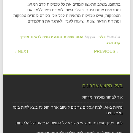
בתחום. בשלב הראשון לומדים את כל טכניקות קרב המגע,
ומתרגלים אותם היטב. בשלב השני, לומדים כיצד ללמד את
הטכניקות, ואילו טכניקות מתאימות לכל גיל. בקורס לומדים טכניקות
ומתודות הוראה שונות, שיעזרו לעניין ולאתגר את התלמידים.
,
,
Tagged
|
Posted in
כללי
הגנה עצמית
הגנה עצמית לנשים
מדריך
|
קרב מגע
POST NAVIGATION
NEXT →
← PREVIOUS
בעלי מקצוע אחרונים
איך לבחור מזכירה מרחוק
נראות ב-AI: למה עסקים צריכים לעקוב אחרי הופעה בשאילתות בינה
מלאכותית
למה ניקיון משרדים מקצועי משפיע על הרושם הראשוני של הלקוחות