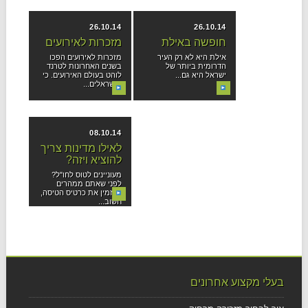
באופן...
ויהיו אלה חרקים...
26.10.14
26.10.14
חופשה באילת
מזכרות לאירועים
אילת היא לא רק העיר
מזכרות לאירועים הפכו
הדרומית ביותר של
בשנים האחרונות לטרנד
ישראל היא גם...
לוהט בעולם האירועים. כי
הישראלים...
08.10.14
לאילו מדינות צריך
להוציא ויזה?
מעוניינים לטוס לחו"ל?
לפני שאתם ממהרים
להזמין את כרטיס הטיסה,
חשוב...
בעלי מקצוע אחרונים