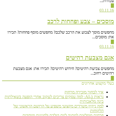
עבודות...
▶
03.11.16
מוסכים – צבע ופחחות לרכב
מחפשים מוסך לצבוע את הרכב שלכם? מחפשים מוסף פחחות? תכירו
את: מוסכים...
▶
03.11.16
אגם מצבעת רהיטים
מחפשים צביעת רהיטים? חידוש רהיטים? תכירו את: אגם מצבעת
רהיטים רחוב...
▶
בעלי מקצוע אחרונים
איך לבחור מזכירה מרחוק
נראות ב-AI: למה עסקים צריכים לעקוב אחרי הופעה בשאילתות
בינה מלאכותית
למה ניקיון משרדים מקצועי משפיע על הרושם הראשוני של
הלקוחות
פרחים מומלצים למתנה ליום הולדת ולחגיגות מיוחדות