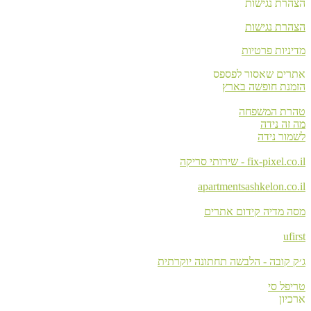
הצהרת נגישות
הצהרת נגישות
מדיניות פרטיות
אתרים שאסור לפספס
הזמנת חופשה בארץ
טהרת המשפחה
מה זה נידה
לשמור נידה
fix-pixel.co.il - שירותי סריקה
apartmentsashkelon.co.il
מסה מדיה קידום אתרים
ufirst
ג׳ק קובה - הלבשה תחתונה יוקרתית
טריפל סי
ארכיון