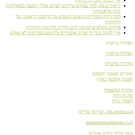
איך לבחור מזכירה מרחוק
נראות ב-AI: למה עסקים צריכים לעקוב אחרי הופעה בשאילתות
בינה מלאכותית
למה ניקיון משרדים מקצועי משפיע על הרושם הראשוני של
הלקוחות
פרחים מומלצים למתנה ליום הולדת ולחגיגות מיוחדות
איך לזהות בגדי יד שנייה איכותיים ולהימנע מפריטים לא שווים
הצהרת נגישות
הצהרת נגישות
מדיניות פרטיות
אתרים שאסור לפספס
הזמנת חופשה בארץ
טהרת המשפחה
מה זה נידה
לשמור נידה
fix-pixel.co.il - שירותי סריקה
apartmentsashkelon.co.il
מסה מדיה קידום אתרים