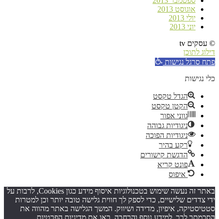
ספטמבר 2013
אוגוסט 2013
יולי 2013
יוני 2013
© עסקים tv
דילוג לתוכן
פתח סרגל נגישות
כלי נגישות
הגדל טקסט
הקטן טקסט
גווני אפור
ניגודיות גבוהה
ניגודיות הפוכה
רקע בהיר
הדגשת קישורים
פונט קריא
איפוס
באתר זה נעשה שימוש בטכנולוגיות איסוף מידע כגון Cookies, לרבות על
ידי צדדים שלישיים, כדי לספק לך חווית גלישה טובה יותר וכן למטרות
סטטיסטיקה, איפיון, מדידה ושיווק. המשך הגלישה באתר מהווה את
הסכמתך לכך. למידע נוסף והרחבה, ראו את
מדיניות הפרטיות
.