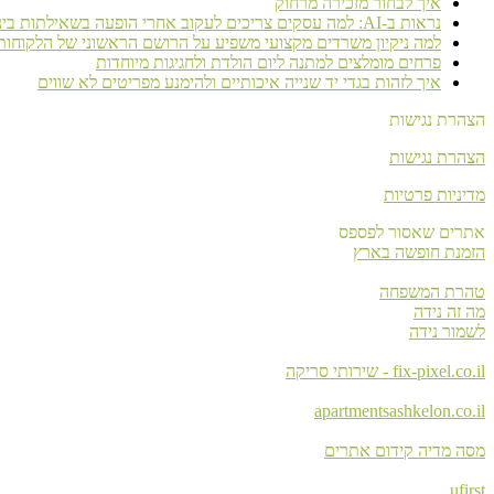
איך לבחור מזכירה מרחוק
נראות ב-AI: למה עסקים צריכים לעקוב אחרי הופעה בשאילתות בינה מלאכותית
למה ניקיון משרדים מקצועי משפיע על הרושם הראשוני של הלקוחות
פרחים מומלצים למתנה ליום הולדת ולחגיגות מיוחדות
איך לזהות בגדי יד שנייה איכותיים ולהימנע מפריטים לא שווים
הצהרת נגישות
הצהרת נגישות
מדיניות פרטיות
אתרים שאסור לפספס
הזמנת חופשה בארץ
טהרת המשפחה
מה זה נידה
לשמור נידה
fix-pixel.co.il - שירותי סריקה
apartmentsashkelon.co.il
מסה מדיה קידום אתרים
ufirst