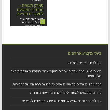
06.04.16
פארק תעשיה –
הפתרון המושלם
לתעשיית ההייטק
תעשיית ההייטק שונה
▶
ומבודלת מתעשייה
המוגדרת תעשייה
"כבדה". אם המונח
תעשייה...
בעלי מקצוע אחרונים
איך לבחור מזכירה מרחוק
נראות ב-AI: למה עסקים צריכים לעקוב אחרי הופעה בשאילתות בינה
מלאכותית
למה ניקיון משרדים מקצועי משפיע על הרושם הראשוני של הלקוחות
פרחים מומלצים למתנה ליום הולדת ולחגיגות מיוחדות
איך לזהות בגדי יד שנייה איכותיים ולהימנע מפריטים לא שווים