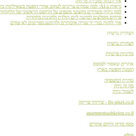
איך לבחור מזכירה מרחוק
נראות ב-AI: למה עסקים צריכים לעקוב אחרי הופעה בשאילתות בינה מלאכותית
למה ניקיון משרדים מקצועי משפיע על הרושם הראשוני של הלקוחות
פרחים מומלצים למתנה ליום הולדת ולחגיגות מיוחדות
איך לזהות בגדי יד שנייה איכותיים ולהימנע מפריטים לא שווים
הצהרת נגישות
הצהרת נגישות
מדיניות פרטיות
אתרים שאסור לפספס
הזמנת חופשה בארץ
טהרת המשפחה
מה זה נידה
לשמור נידה
fix-pixel.co.il - שירותי סריקה
apartmentsashkelon.co.il
מסה מדיה קידום אתרים
ufirst