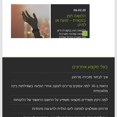
07.02.20
06.02.20
הלוואה חוץ
חידושים
בנקאית – זוועה או
טכנולוגיים –
להיט
בידוריות 2020
הלוואה חוץ בנקאית היא
היתרון של חידושים
הלוואה שאינה מערבת
טכנולוגיים הוא שהם
את חשבון הבנק שלכם....
עוברים מהר מאוד להיות
נחלתם...
בעלי מקצוע אחרונים
איך לבחור מזכירה מרחוק
נראות ב-AI: למה עסקים צריכים לעקוב אחרי הופעה בשאילתות בינה
מלאכותית
למה ניקיון משרדים מקצועי משפיע על הרושם הראשוני של הלקוחות
פרחים מומלצים למתנה ליום הולדת ולחגיגות מיוחדות