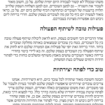
משהו שבכלל לא קשור לעבודה היום יומית שלהם. על כן, חשוב מאוד
לשבור את השגרה – גם למען העובדים, וגם למען הצלחת העסק שלרוב
תלויה ברעננות של העובדים ובתחושת הכיף שלהם ביום יום. על כן, כדאי
מאוד לעשות יום כיף כל זמן מה לעובדים בעסק שלכם. חדרי בריחה ליום
גיבוש הם אפשרות מצוינת בעבורכם.
פעילות טובה לשיתוף הפעולה
אחד הדברים הכי חשובים בעסק, הוא לדאוג ליכולת שיתוף פעולה טובה
בין כל העובדים, בטח בין עובדים שנמצאים באותה מחלקה ועובדים
ביחד. חדר בריחה זאת יופי של פעילות אם המטרה שלכם היא לחזק את
שיתוף הפעולה בין העובדים בעסק שלכם. זה בא ליידי ביטוי בחדרי
בריחה כאשר העובדים עושים מאמץ משותף ומשלבים כוחות כדי לפתור
חידות ורמזים שעולים בעת המשחק.
טוב כדי לפתח יצירתיות
תכונה חשובה מאוד שתהיה לכל עובד כיום, היא היצירתיות. אנחנו
צריכים עובדים יצירתיים שיאפשרו לעסק שלכם לפתור בעיות ולעבור על
פני משברים. זאת משום שבמצבים כאלה ואחרים, העסק שלכם צריך
לפתח שיטת עבודה ייחודית שלא נהוגה בדרך כלל. כדי למצוא דרך כזאת,
חייבים להיות עובדים יצירתיים בעסק שלכם. אם כן, אין ספק שחדר
בריחה ליום גיבוש זה רעיון מצוין. כדי לפתור את החידות והרמזים אשר
מקבלים המשתתפים במשחק, חובה לגלות יצירתיות וחשיבה מחוץ