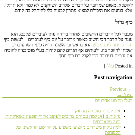
לקופסא, משום שמדובר על דברים שלרוב השחקנים לא למדו ולא תרגלו,
אלא בוחנים את היכולת למצוא פתרון לבעיה בלי להיתקל בה קודם.
כיף גדול
מעבר לכל הדברים החשובים שחדר בריחה נותן לעובדים שלכם, הוא
עונה על הדבר הכי חשוב כאשר מדובר על יום כיף לעובדים – לעשות כיף.
חדר בריחה ליום גיבוש
הוא בראש ובראשונה חוויה כיפית שהעובדים
ישמחו להיזכר בה, ולעיתים אף תגרום להם להיות בעלי מוטיבציה להוכיח
את עצמם בעבודה כדי לקבל יום כיף נוסף.
Posted in
כללי
|
Post navigation
← Previous
Next →
בעלי מקצוע אחרונים
איך לבחור מזכירה מרחוק
נראות ב-AI: למה עסקים צריכים לעקוב אחרי הופעה בשאילתות
בינה מלאכותית
למה ניקיון משרדים מקצועי משפיע על הרושם הראשוני של
הלקוחות