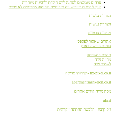
פרחים מומלצים למתנה ליום הולדת ולחגיגות מיוחדות
איך לזהות בגדי יד שנייה איכותיים ולהימנע מפריטים לא שווים
הצהרת נגישות
הצהרת נגישות
מדיניות פרטיות
אתרים שאסור לפספס
הזמנת חופשה בארץ
טהרת המשפחה
מה זה נידה
לשמור נידה
fix-pixel.co.il - שירותי סריקה
apartmentsashkelon.co.il
מסה מדיה קידום אתרים
ufirst
ג׳ק קובה - הלבשה תחתונה יוקרתית