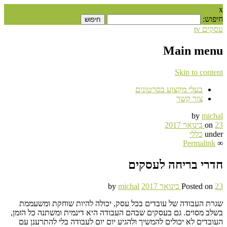
x
חיפוש:
עסקים tv
Main menu
Skip to content
בעלי מקצוע בסרטונים
צור קשר
by
michal
23 בינואר 2017
on
under
כללי
Permalink
∞
חדרי בריחה לעסקים
23 בינואר 2017
Posted on
michal
by
שגרת העבודה של עובדים בכל עסק, יכולה להיות שוחקת ומשעממת
בשלב מסוים. גם בעסקים שבהם העבודה היא דינמית ומשתנה כל הזמן,
העובדים לא יכולים להמשיך ולהגיע יום יום לעבודה בלי להתרענן עם