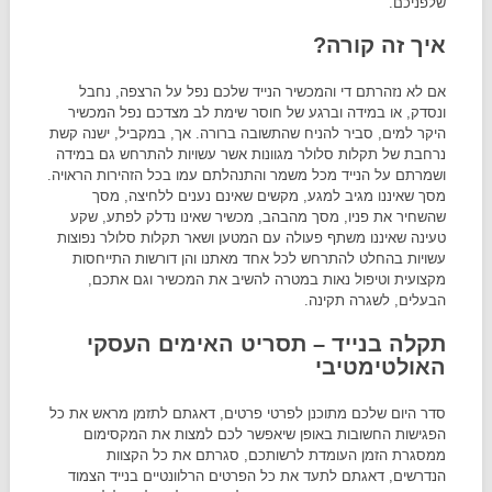
שלפניכם.
איך זה קורה?
אם לא נזהרתם די והמכשיר הנייד שלכם נפל על הרצפה, נחבל
ונסדק, או במידה וברגע של חוסר שימת לב מצדכם נפל המכשיר
היקר למים, סביר להניח שהתשובה ברורה. אך, במקביל, ישנה קשת
נרחבת של תקלות סלולר מגוונות אשר עשויות להתרחש גם במידה
ושמרתם על הנייד מכל משמר והתנהלתם עמו בכל הזהירות הראויה.
מסך שאיננו מגיב למגע, מקשים שאינם נענים ללחיצה, מסך
שהשחיר את פניו, מסך מהבהב, מכשיר שאינו נדלק לפתע, שקע
טעינה שאיננו משתף פעולה עם המטען ושאר תקלות סלולר נפוצות
עשויות בהחלט להתרחש לכל אחד מאתנו והן דורשות התייחסות
מקצועית וטיפול נאות במטרה להשיב את המכשיר וגם אתכם,
הבעלים, לשגרה תקינה.
תקלה בנייד – תסריט האימים העסקי
האולטימטיבי
סדר היום שלכם מתוכנן לפרטי פרטים, דאגתם לתזמן מראש את כל
הפגישות החשובות באופן שיאפשר לכם למצות את המקסימום
ממסגרת הזמן העומדת לרשותכם, סגרתם את כל הקצוות
הנדרשים, דאגתם לתעד את כל הפרטים הרלוונטיים בנייד הצמוד