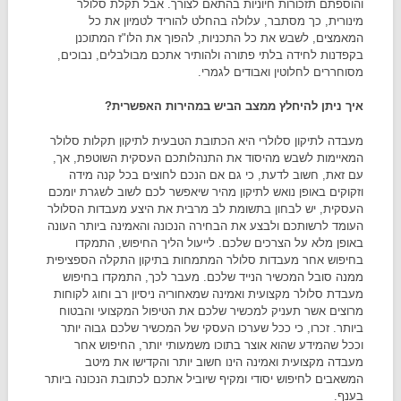
והוספתם תזכורות חיוניות בהתאם לצורך. אבל תקלת סלולר
מינורית, כך מסתבר, עלולה בהחלט להוריד לטמיון את כל
המאמצים, לשבש את כל התכניות, להפוך את הלו"ז המתוכנן
בקפדנות לחידה בלתי פתורה ולהותיר אתכם מבולבלים, נבוכים,
מסוחררים לחלוטין ואבודים לגמרי.
איך ניתן להיחלץ ממצב הביש במהירות האפשרית?
מעבדה לתיקון סלולרי היא הכתובת הטבעית לתיקון תקלות סלולר
המאיימות לשבש מהיסוד את התנהלותכם העסקית השוטפת, אך,
עם זאת, חשוב לדעת, כי גם אם הנכם לחוצים בכל קנה מידה
וזקוקים באופן נואש לתיקון מהיר שיאפשר לכם לשוב לשגרת יומכם
העסקית, יש לבחון בתשומת לב מרבית את היצע מעבדות הסלולר
העומד לרשותכם ולבצע את הבחירה הנכונה והאמינה ביותר העונה
באופן מלא על הצרכים שלכם. לייעול הליך החיפוש, התמקדו
בחיפוש אחר מעבדות סלולר המתמחות בתיקון התקלה הספציפית
ממנה סובל המכשיר הנייד שלכם. מעבר לכך, התמקדו בחיפוש
מעבדת סלולר מקצועית ואמינה שמאחוריה ניסיון רב וחוג לקוחות
מרוצים אשר תעניק למכשיר שלכם את הטיפול המקצועי והבטוח
ביותר. זכרו, כי ככל שערכו העסקי של המכשיר שלכם גבוה יותר
וככל שהמידע שהוא אוצר בתוכו משמעותי יותר, החיפוש אחר
מעבדה מקצועית ואמינה הינו חשוב יותר והקדישו את מיטב
המשאבים לחיפוש יסודי ומקיף שיוביל אתכם לכתובת הנכונה ביותר
בענף.