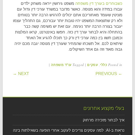
כשבוחרים בעורך דין משפחה
משפט גירושין ייראה משחק ילדים
עבורו במידה והוא מנוסה. כאשר מדובר במשרד עורכי דין גדול עם
מוניטין שעומד מאחוריכם אתם יכולים להרגיש הרבה יותר בטוחים
ולא רק שתוצאות המשפט יהיו טובות יותר עבורכם, גם התהליך עצמו
יעבור בצורה הרבה יותר נעימה. עם זאת יש משימה קשה כבר
בהתחלה והיא לבחור עורך דין כזה. חפשו באינטרנט, קראו המלצות
וכמובן תשוו בין כמה עורכי דין ורק כך תוכלו להגיע אל האחד
שיתאים לכם. אל תשכחו שהמחיר שעורך דין מנוסה יגבה מכם יהיה
גבוה מאוד וזה גם אחד השיקולים.
|
Tagged
|
,
Posted in
כללי
עסקים
עו"ד משפחה
POST NAVIGATION
NEXT →
← PREVIOUS
בעלי מקצוע אחרונים
איך לבחור מזכירה מרחוק
נראות ב-AI: למה עסקים צריכים לעקוב אחרי הופעה בשאילתות בינה