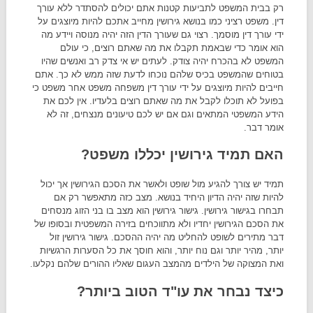
רק בבית המשפט לתביעות קטנות אתם יכולים להסתדר ללא עורך
דין. משפט רציני כמו בנושא גירושין מחייב אתכם להיות מיוצגים על
ידי עורך דין מוסמך. רצוי גם שעורך הדין הזה יהיה מנוסה ויידע מה
הוא אומר כדי שבאמת תקבלו את מה שאתם רוצים, כי עולם
המשפט לא בהכרח יהיה צודק. לעתים יש אי צדק רב ואנשים שהיו
בטוחים שהמשפט בכיס שלהם נוכחו לדעת שזה ממש לא כך. אתם
חייבים להיות מיוצגים על ידי עורך דין משפחה משפט אחר משפט כי
בפועל לא תוכלו לקבל את מה שאתם רוצים בלעדיו. אין לכם את
הידע המשפטי המתאים וגם אם יש לכם טיעונים מנצחים, זה לא
אומר דבר.
האם תמיד גירושין יכללו משפט?
תמיד יש צורך להגיע מול שופט ולאשר את הסכם הגירושין אך יכול
להיות שזה יהיה הדיון היחיד בנושא. מצב כזה מתאפשר רק אם
תבחרו בגישור גירושין. גישור גירושין הוא מצב בו בני הזוג מנסחים
את הסכם הגירושין יחדיו ולא מתווכחים בזירה המשפטית ובסופו של
דבר מתירים לשופט להחליט מה יהיה ההסכם. גישור גירושין זול
יותר, מהיר יותר וגם נוח יותר, והוא חוסך את כל הסערות הרגשיות
ואת המצוקה של הילדים מהמצב העגום שאליו ההורים שלהם נקלעו.
כיצד נבחר את עו"ד הטוב ביותר?