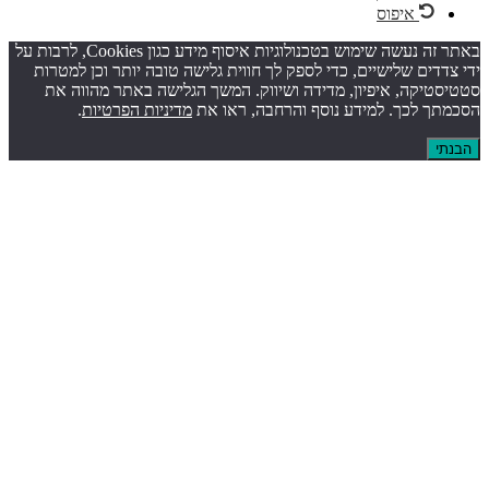
איפוס
באתר זה נעשה שימוש בטכנולוגיות איסוף מידע כגון Cookies, לרבות על
דדים שלישיים, כדי לספק לך חווית גלישה טובה יותר וכן למטרות
טיקה, איפיון, מדידה ושיווק. המשך הגלישה באתר מהווה את
ך לכך. למידע נוסף והרחבה, ראו את
מדיניות הפרטיות
.
י