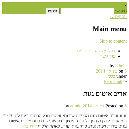
:
tv
Main m
Skip to c
בעלי מקצוע בסרטונים
צור קשר
by
כללי
Permal
 איטום גגות
by
admin
Poste
דיב איטום גגות מספקת שירותי איטום מכל הסוגים ומנוהלת על ידי
דיב קבלן מוסמך. לחברה ניסיון וידע של שנים בתחומים: באיטום
בידוד, זיפות גגות, סיוד גגות ועוד.. לאתר הלקוח
לחץ כאן