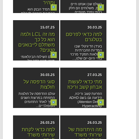
ומהיר
בעולם שבו אנחנו חיים
היום, משלוחים הם חלק
לא תמיד הבנק הוא
בלתי נפרד מהחיים....
הכתובת הנכונה לקבלת
מימון. אנשים רבים
נתקלים...
15.07.25
30.03.25
למה כדאי לפרסם
מה זה LCL ולמה
בטלגרם
הוא כל כך
משתלם לייבואנים
בעידן הדיגיטלי שבו
קטנים?
המדיות החברתיות
ממלאות תפקיד מרכזי
עולם השילוח הבינלאומי
בחיי היום-יום שלנו,...
מציע מגוון רחב של
פתרונות לייבוא סחורות
–...
30.03.25
27.03.25
מתי כדאי לעשות
סוגי הדפסה על
אבחון קשב וריכוז
חולצות
הפרעת קשב וריכוז,
עולם ההדפסה על חולצות
הידועה גם בשם ADHD
התפתח במרוצת השנים
(Attention Deficit
והפך לאחד התחומים
Hyperactivity
הפופולריים...
Disorder)...
26.03.25
26.03.25
מה היתרונות של
למה כדאי לקחת
שירותי משרד
שירותי משרד