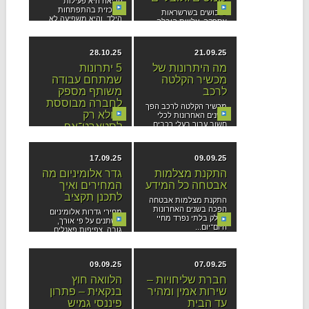
קריאה היא פעילות
מרכזית בהתפתחות
שיבושים בשרשראות
הילד, והיא משפיעה לא
אספקה, עלויות הובלה
רק על...
משתנות ועומסים בנמלים
הפכו בשנים האחרונות...
28.10.25
21.09.25
מה היתרונות של
5 יתרונות
מכשיר הקלטה
שמתחם עבודה
לרכב
משותף מספק
לחברה מבוססת
מכשיר הקלטה לרכב הפך
– ולא רק
בשנים האחרונות לכלי
חשוב עבור בעלי רכבים
לסטארט־אפ
פרטיים ועסקיים.
רבים נוטים לחשוב
מדובר במכשיר...
שמתחם עבודה משותף
17.09.25
09.09.25
הוא פתרון שמתאים רק
לחברות...
התקנת מצלמות
גדר אלומיניום מה
אבטחה כל המידע
המחירים ואיך
לתכנן תקציב
התקנת מצלמות אבטחה
הפכה בשנים האחרונות
מחירי גדרות אלומיניום
לחלק בלתי נפרד מחיי
משתנים על פי אורך,
היום־יום...
גובה, צפיפות פאנלים,
סוג...
09.09.25
07.09.25
חברת שליחויות –
הלוואה חוץ
שירות אמין ומהיר
בנקאית – פתרון
עד הבית
פיננסי גמיש