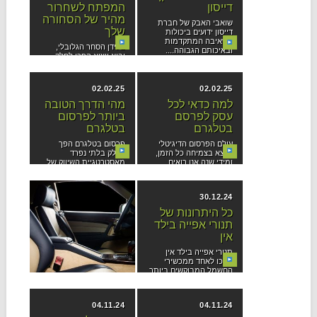
דייסון
המפתח לשחרור
מהיר של הסחורה
שואבי האבק של חברת
שלך
דייסון ידועים ביכולות
השאיבה המתקדמות
בעידן הסחר הגלובלי,
ובאיכותם הגבוהה....
יבוא ויצוא הפכו לחלק
בלתי נפרד מעולם
העסקים....
02.02.25
02.02.25
למה כדאי לכל
מהי הדרך הטובה
עסק לפרסם
ביותר לפרסום
בטלגרם
בטלגרם
עולם הפרסום הדיגיטלי
פרסום בטלגרם הפך
נמצא בצמיחה כל הזמן,
לחלק בלתי נפרד
ומידי שנה אנו רואים...
מאסטרטגיית השיווק של
עסקים רבים,...
13.01.25
30.12.24
כל היתרונות של
איך לבחור רכב
תנורי אפייה בילד
יוקרה שמשלב בין
אין
סטייל לביצועים?
תנורי אפייה בילד אין
רכישת רכב יוקרה היא
הפכו לאחד ממכשירי
החלטה משמעותית
החשמל המבוקשים ביותר
המשלבת בין שאיפה
בשנים...
לנוחות וביצועים...
04.11.24
04.11.24