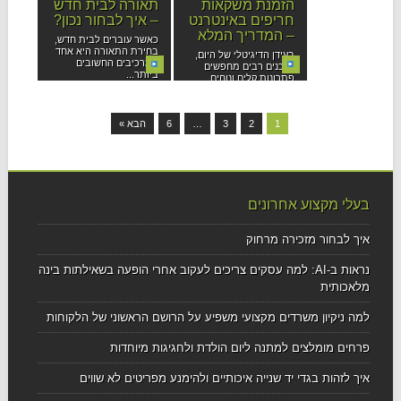
הזמנת משקאות
תאורה לבית חדש
חריפים באינטרנט
– איך לבחור נכון?
– המדריך המלא
כאשר עוברים לבית חדש,
בחירת התאורה היא אחד
בעידן הדיגיטלי של היום,
המרכיבים החשובים
צרכנים רבים מחפשים
ביותר...
פתרונות קלים ונוחים
לרכישת...
1
2
3
…
6
הבא »
בעלי מקצוע אחרונים
איך לבחור מזכירה מרחוק
נראות ב-AI: למה עסקים צריכים לעקוב אחרי הופעה בשאילתות בינה
מלאכותית
למה ניקיון משרדים מקצועי משפיע על הרושם הראשוני של הלקוחות
פרחים מומלצים למתנה ליום הולדת ולחגיגות מיוחדות
איך לזהות בגדי יד שנייה איכותיים ולהימנע מפריטים לא שווים