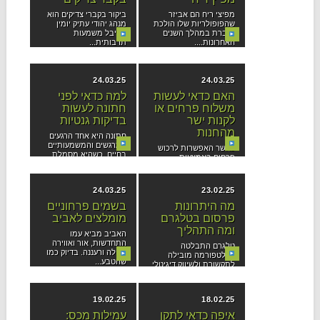
מפיצי ריח הם אביזר
ביקור בקברי צדיקים הוא
שהפופולריות שלו הולכת
מנהג יהודי עתיק יומין
וגוברת במהלך השנים
שקיבל משמעות
האחרונות....
תרבותית...
24.03.25
24.03.25
האם כדאי לעשות
למה כדאי לפני
משלוח פרחים או
חתונה לעשות
לקנות ישר
בדיקות גנטיות
מהחנות
חתונה היא אחד הרגעים
המרגשים והמשמעותיים
כאשר האפשרות לרכוש
בחיים, כשהיא מסמלת
פרחים באמצעות
את תחילתה...
האינטרנט זמינה
ומקובלת, עולה השאלה
האם...
24.03.25
23.02.25
מה היתרונות
בשמים פרחוניים
פרסום בטלגרם
מומלצים לאביב
ומה התהליך
האביב מביא עמו
התחדשות, אור ואווירה
טלגרם התבלטה
קלילה ורעננה. בדיוק כמו
כפלטפורמה מובילה
שהטבע...
לתקשורת ולשיווק דיגיטלי.
עם כמות משתמשים
העולה...
19.02.25
18.02.25
איפה כדאי לתקן
עמילות מכס: