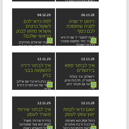
דווקא הפרטים הקטנים
בעלי כלבים רבים כבר
והמוחשיים...
מבינים שתזונה נכונה אינה
מסתכמת רק במזון...
08.12.25
26.11.25
ריהוט יד שניה
למה כדאי לכם
לקניה שחוסכת
לשקול כרטיס
לכם כסף
אשראי מחוץ לבנק
הראשי שלכם?
חנות למוצרי יד שנייה היא
הרבה יותר ממקום שמוכר
הרבה ישראלים מחזיקים
דברים "ישנים"....
כרטיס אשראי רק מהבנק
שבו הם מנהלים את...
12.11.25
12.11.25
איך לבחור ספא
איך לבחור דירה
בירושלים
להשקעה בבני
ברק
ירושלים, עיר בעלת
היסטוריה, תרבות וגיוון,
בני ברק היא עיר עם שילוב
מציעה גם מבחר רחב
ייחודי של אוכלוסייה דתית
של...
וחיים...
12.11.25
12.11.25
האם כדאי לקחת
איך לבחור שירותי
יועץ עסקי לעסק
משרד לעסק
ניהול עסק הוא משימה
בחירת שירותי משרד
מורכבת ורבת אתגרים
לעסק הוא צעד אסטרטגי
הדורשת מיומנויות ניהול,
שיכול להשפיע באופן