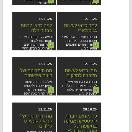
תכנון...
משמעותי...
12.11.25
12.11.25
למה כדאי לעשות
למה כדאי לבנות
גג סולארי
בבניה קלה
התקנת מערכת גג סולארי
בנייה קלה הפכה בשנים
הפכה בשנים האחרונות
האחרונות לאחד
לאחד הצעדים החכמים
הפתרונות המועדפים
והחשובים...
בפרויקטים רבים, החל...
12.11.25
12.11.25
מתי כדאי לעשות
מה היתרונות של
הדברה למקקים
קורס פילאטיס
הבחירה בשירותי משרד
פילאטיס הינה שיטת
לעסק היא אחת ההחלטות
אימון גופני הוליסטית
המשמעותיות שיכולות
שהתפתחה תחילה
להשפיע על...
בתחילת המאה ה-20,
ומאז הפכה...
12.11.25
28.10.25
כך מזהים חברת
מה היתרונות של
לוגיסטיקה אמינה
קריאת קומיקס
בתקופה של
לילדים
עומסים גלובליים