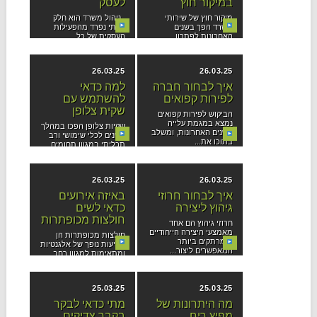
במיקור חוץ
לעסק
מיקור חוץ של שירותי
ניהול משרד הוא חלק
משרד הפך בשנים
בלתי נפרד מהפעילות
האחרונות לפתרון
העסקית של כל...
אטרקטיבי עבור...
26.03.25
26.03.25
איך לבחור חברה
למה כדאי
לפירות קפואים
להשתמש עם
שקית צלופן
הביקוש לפירות קפואים
נמצא במגמת עלייה
שקיות צלופן הפכו במהלך
בשנים האחרונות, ומשלב
השנים לכלי שימושי ורב
בתוכו את...
תכליתי במגוון תחומים....
26.03.25
26.03.25
איך לבחור חרוזי
באיזה אירועים
גיהוץ ליצירה
כדאי לשים
חולצות מכופתרות
חרוזי גיהוץ הם אחד
מאמצעי היצירה הייחודיים
חולצות מכופתרות הן
והמרתקים ביותר
מציעות נופך של אלגנטיות
המאפשרים ליצור...
ומתאימות למגוון רחב
של...
25.03.25
25.03.25
מה היתרונות של
מתי כדאי לבקר
מפיץ ריח
בקבר צדיקים