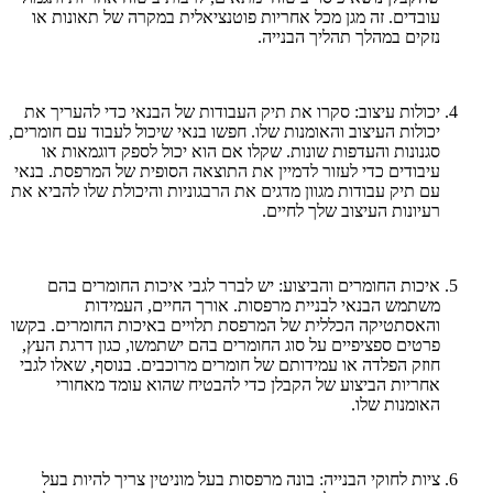
עובדים. זה מגן מכל אחריות פוטנציאלית במקרה של תאונות או
נזקים במהלך תהליך הבנייה.
יכולות עיצוב: סקרו את תיק העבודות של הבנאי כדי להעריך את
יכולות העיצוב והאומנות שלו. חפשו בנאי שיכול לעבוד עם חומרים,
סגנונות והעדפות שונות. שקלו אם הוא יכול לספק דוגמאות או
עיבודים כדי לעזור לדמיין את התוצאה הסופית של המרפסת. בנאי
עם תיק עבודות מגוון מדגים את הרבגוניות והיכולת שלו להביא את
רעיונות העיצוב שלך לחיים.
איכות החומרים והביצוע: יש לברר לגבי איכות החומרים בהם
משתמש הבנאי לבניית מרפסות. אורך החיים, העמידות
והאסתטיקה הכללית של המרפסת תלויים באיכות החומרים. בקשו
פרטים ספציפיים על סוג החומרים בהם ישתמשו, כגון דרגת העץ,
חוזק הפלדה או עמידותם של חומרים מרוכבים. בנוסף, שאלו לגבי
אחריות הביצוע של הקבלן כדי להבטיח שהוא עומד מאחורי
האומנות שלו.
ציות לחוקי הבנייה: בונה מרפסות בעל מוניטין צריך להיות בעל