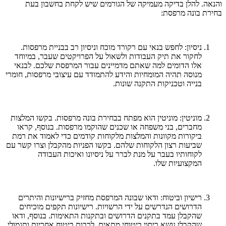
והנאה. להלן בדיקה מעמיקה של הגורמים שיש לקחת בחשבון בעת ​​
בחירת בונה מרפסת:
ניסיון: לחפש בנאי עם רקורד מוכח וניסיון רב בבניית מרפסות.
לחקור את תיק העבודות ולשאול על הפרויקטים שעבר, במיוחד
אלו הדומים למה שאתם מדמיינים עבור המרפסת שלכם. לבנאי
מנוסה תהיה המומחיות והידע להתמודד עם עיצובי מרפסות, חומרי
בנייה וטכניקות התקנה שונות.
מוניטין: מוניטין הוא מפתח בבחירת בונה מרפסות. בקשו המלצות
מחברים, בני משפחה או שכנים שהוקמו מרפסות. בנוסף, קראו
ביקורות מקוונות והמלצות מלקוחות קודמים כדי לאמוד את רמת
שביעות רצון הלקוחות שלהם. בקשו הפניות מהקבלן וצרו קשר עם
לקוחותיו בעבר על מנת לברר על ניסיונו ואיכות העבודה
המקצועיות שלו.
רישיון וביטוח: ודאו שבונה המרפסת מחזיק ברישיונות והיתרים
הדרושים הנדרשים על ידי הרשויות. רישיונות תקפים מוכיחים
שהקבלן עמד בתקנים הדרושים ובתקנות התאימות. בנוסף, ודאו
שהקבלן נושא כיסוי ביטוחי מתאים, לרבות ביטוח אחריות ותגמולי