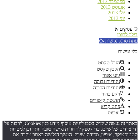
ספטמבר 2013
אוגוסט 2013
יולי 2013
יוני 2013
© עסקים tv
דילוג לתוכן
פתח סרגל נגישות
כלי נגישות
הגדל טקסט
הקטן טקסט
גווני אפור
ניגודיות גבוהה
ניגודיות הפוכה
רקע בהיר
הדגשת קישורים
פונט קריא
איפוס
באתר זה נעשה שימוש בטכנולוגיות איסוף מידע כגון Cookies, לרבות על
ידי צדדים שלישיים, כדי לספק לך חווית גלישה טובה יותר וכן למטרות
סטטיסטיקה, איפיון, מדידה ושיווק. המשך הגלישה באתר מהווה את