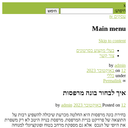
x
חיפוש:
עסקים tv
Main menu
Skip to content
בעלי מקצוע בסרטונים
צור קשר
by
admin
12 באוקטובר 2023
on
under
כללי
Permalink
∞
איך לבחור בונה מרפסות
12 באוקטובר 2023
Posted on
admin
by
בחירת בונה מרפסות היא החלטה מכרעת שיכולה להשפיע רבות על
התוצאה של פרויקט בניית המרפסת. מרפסת בנויה היטב לא רק משפרת
את היופי של הנכס אלא גם מספקת מרחב בטוח ופונקציונלי למנוחה