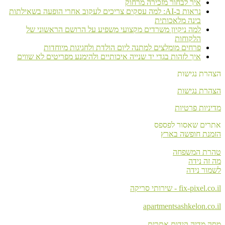
איך לבחור מזכירה מרחוק
נראות ב-AI: למה עסקים צריכים לעקוב אחרי הופעה בשאילתות
בינה מלאכותית
למה ניקיון משרדים מקצועי משפיע על הרושם הראשוני של
הלקוחות
פרחים מומלצים למתנה ליום הולדת ולחגיגות מיוחדות
איך לזהות בגדי יד שנייה איכותיים ולהימנע מפריטים לא שווים
הצהרת נגישות
הצהרת נגישות
מדיניות פרטיות
אתרים שאסור לפספס
הזמנת חופשה בארץ
טהרת המשפחה
מה זה נידה
לשמור נידה
fix-pixel.co.il - שירותי סריקה
apartmentsashkelon.co.il
מסה מדיה קידום אתרים