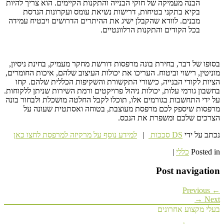
הבנה מעמיקה של חוקי הבנייה והתקנות הקיימים. הוא צריך להיות
בקיא בתקני בטיחות, דרישות נשיאת עומס ועקרונות הנדסת
מבנים. לוודא שהקבלן ישיג את ההיתרים הדרושים ויבטיח עמידה
בכל הקודים והתקנות הרלוונטיים.
בסופו של דבר, בחירת בונה מרפסות דורשת מחקר מעמיק, בחינת ניסיון,
מוניטין, רישוי וביטוח. העריכו את יכולות העיצוב שלהם, איכות החומרים,
הציות לקודי הבנייה, כישורי התקשורת והשקיפות הכללית שלהם. קחו
בחשבון גורמי עלות, יכולות ניהול פרויקטים ורמת השירות שניתן ללקוחות.
על ידי התחשבות בגורמים אלו, תוכלו לקבל החלטה מושכלת ולבחור בונה
מרפסות שיספק לכם מרפסת מעוצבת, בטוחה ואסתטית שעונה על
הצרכים שלכם ומשפרת את הנכס.
נכתב על ידי
DS סככות
|
למידע נוסף על מרקיזה למרפסת לחצו כאן
Posted in
כללי
|
Post navigation
← Previous
Next →
בעלי מקצוע אחרונים