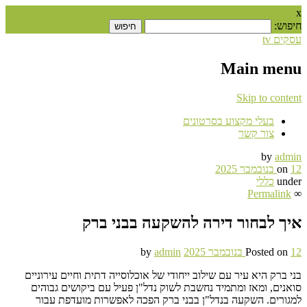
x
חיפוש:
עסקים tv
Main menu
Skip to content
בעלי מקצוע בסרטונים
צור קשר
by
admin
12 בנובמבר 2025
on
under
כללי
Permalink
∞
איך לבחור דירה להשקעה בבני ברק
12 בנובמבר 2025
Posted on
admin
by
בני ברק היא עיר עם שילוב ייחודי של אוכלוסייה דתית וחיים עירוניים
סואנים, ומאז ומתמיד נחשבת לשוק נדל"ן פעיל עם ביקושים גבוהים
למגורים. השקעה בנדל"ן בבני ברק הפכה לאפשרות מועדפת עבור