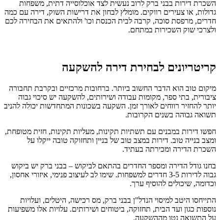
השכרת דירות בבני ברק לרוב נעשית לצד אוכלוסייה דתית, משפחות
גדולות, או צעירים רווקים. מומלץ לבחון את דרישות השוק, דירה עם כמה
חדרים, מרפסת סוכה, קרבה לבית הכנסת וכו' ולהתאים את הבחירה לכם
ולצרכי שוק השכירות במתחם.​
קריטריונים לבחירת דירה להשקעה
מיקום טוב הוא הדבר החשוב ביותר. ברחובות מרכזיים ובקרבת תחבורה
ציבורית, בתי ספר, מקומות עבודה ושירותים, להשקעה יש סיכוי גבוה
יותר להחזיר רווחים לאורך זמן. השקעה בשכונות המתחדשות יכולה להניב
תשואה גבוהה בשנים הקרובות.​
חפשו דירות במבנים עם תשתיות תקינות, מעליות תקינות, חזית מטופחת,
ומצב בנייה טוב. דירות במצב טוב של בניין ותחזוקה טובה ייקלו על
השכרת הדירה ומכירתה בעתיד.​
בחנו גודל הדירה ומספר החדרים בהתאם לביקוש – בבני ברק יש ביקוש
גבוה לדירות 3-5 חדרים למשפחות. שימו לב לעיצוב פנימי, איזורי אחסון,
וכדומה, שיכולים להוסיף ערך.​
התייחסו היטב למיסוי הנדל"ן בבני ברק, מס רכישה, היטלים, ועלויות
נוספות כגון ועד הבית, תחזוקה, ביטוחים ושירותים. עלויות אלו משפיעות
על התשואה נטו מההשקעה.​