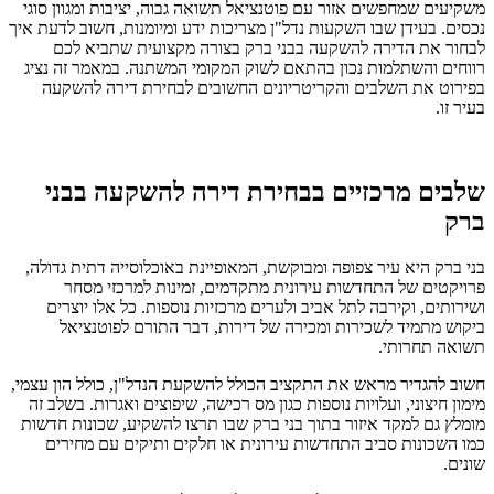
משקיעים שמחפשים אזור עם פוטנציאל תשואה גבוה, יציבות ומגוון סוגי
נכסים. בעידן שבו השקעות נדל"ן מצריכות ידע ומיומנות, חשוב לדעת איך
לבחור את הדירה להשקעה בבני ברק בצורה מקצועית שתביא לכם
רווחים והשתלמות נכון בהתאם לשוק המקומי המשתנה. במאמר זה נציג
בפירוט את השלבים והקריטריונים החשובים לבחירת דירה להשקעה
בעיר זו.
שלבים מרכזיים בבחירת דירה להשקעה בבני
ברק
בני ברק היא עיר צפופה ומבוקשת, המאופיינת באוכלוסייה דתית גדולה,
פרויקטים של התחדשות עירונית מתקדמים, זמינות למרכזי מסחר
ושירותים, וקירבה לתל אביב ולערים מרכזיות נוספות. כל אלו יוצרים
ביקוש מתמיד לשכירות ומכירה של דירות, דבר התורם לפוטנציאל
תשואה תחרותי.​
חשוב להגדיר מראש את התקציב הכולל להשקעת הנדל"ן, כולל הון עצמי,
מימון חיצוני, ועלויות נוספות כגון מס רכישה, שיפוצים ואגרות. בשלב זה
מומלץ גם למקד איזור בתוך בני ברק שבו תרצו להשקיע, שכונות חדשות
כמו השכונות סביב התחדשות עירונית או חלקים ותיקים עם מחירים
שונים.​