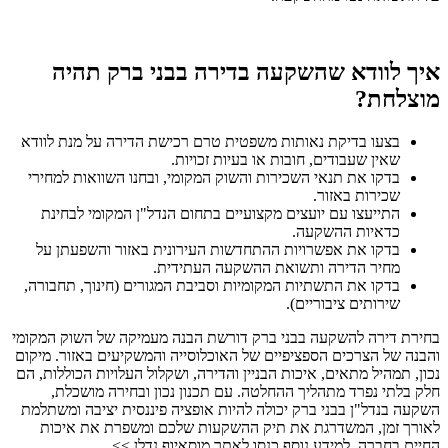
איך לוודא שהשקעה בדירה בבני ברק תהיה
מוצלחת?
בצעו בדיקת נאותות משפטית טרם רכישת הדירה על מנת לוודא
שאין שעבודים, חובות או בעיות זכויות.
בדקו את תנאי השכירות והשוק המקומי, ובחנו השוואות למחירי
שכירות באזור.
התייעצו עם יועצים מקצועיים בתחום הנדל"ן המקומי לבחינת
כדאיות ההשקעה.
בדקו את אפשרויות ההתחדשות העירונית באזור והשפעתן על
מחיר הדירה ותשואת ההשקעה העתידית.
בדקו את התשתיות המקומיות וסביבת המגורים (חינוך, תחבורה,
שירותים ציבוריים).
בחירת דירה להשקעה בבני ברק דורשת הבנה מעמיקה של השוק המקומי
והבנה של הצרכים הספציפיים של האוכלוסייה והמשקיעים באזור. מיקום
נכון, תמהיל מתאים, איכות הבניין והדירה, ושקלול העלויות הכוללות, הם
חלק בלתי נפרד מתהליך ההחלטה. עם תכנון נכון ובחירה מושכלת,
השקעה בנדל"ן בבני ברק יכולה להיות אופציה פיננסית יציבה ומשתלמת
לאורך זמן, המשדרגת את תיק ההשקעות שלכם ומשפרת את איכות
החיים בחברה. למידע נוסף כנסו לאתר מוסאיוף נדלן >>