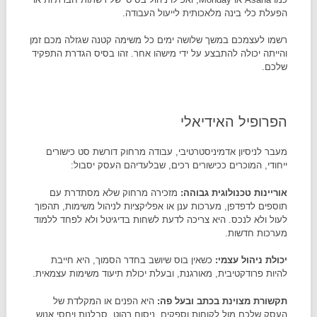
הפעלת כלי בינה מלאכותית לייעול העבודה.
רשמו לעצמכם במשך שלושה ימים כל משימה קטנה שגזלה מכם זמן
והייתה יכולה להתבצע על ידי מישהו אחר. זהו בסיס הגדרת התפקיד
שלכם.
הפרופיל האידיאלי
מעבר לניסיון אדמיניסטרטיבי, עבודה מרחוק דורשת סט כישורים
ייחודי, המוכרים ככישורים רכים, שבלעדיהם העסק יסבול:
אוריינות טכנולוגית גבוהה
:
מזכירה מרחוק שלא מסתדרת עם
תוספים לדפדפן, מערכות ענן או אפליקציות לניהול משימות, תהפוך
לעול ולא לנכס. היא צריכה לדעת לשחות בדיגיטל ולא לפחד ללמוד
מערכות חדשות.
יכולת ניהול עצמי
:
כשאין בוס שיושב בחדר הסמוך, היא חייבת
להיות פרודקטיבית, מאורגנת, ובעלת יכולת תיעוד משימות עצמאית.
תקשורת מצוינת בכתב ובעל פה
:
היא הפנים או המקלדת של
העסק שלכם מול לקוחות וספקים. ניסוח רהוט, סבלנות ויחסי אנוש