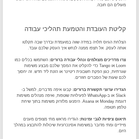
מעולים הם חובה.
קליטת העובדת והטמעת תהליכי עבודה
הצלחת הגיוס תלויה במידה שווה במועמדת ובדרך שבה תקלטו
אותה לעסק. אל תצפו ממנה לנחש איך העסק שלכם עובד.
צרו מדריכים מצולמים ונהלי עבודה ברורים
:
השתמשו בכלים כמו
Loom או Tango כדי להקליט את המסך שלכם מבצע משימות
שגרתיות, כגון הפקת חשבונית ריטיינר או הזנת ליד חדש. זה יחסוך
לכם שעות של הסברים חוזרים.
הגדירו ערוצי תקשורת ברורים
:
קבעו איפה מדברים, למשל ב-
Slack או ב-WhatsApp לפעילויות שוטפות, ואיפה מנהלים משימות
דוגמת Monday או Asana. הימנעו מלזרוק משימות בתוך שיחת
טלפון חטופה.
תיאום ציפיות לגבי זמינות
:
הגדירו מראש מתי מצופים מענים
מיידיים ומתי מדובר במשימות אסינכרוניות שיכולות להתבצע במהלך
היום.