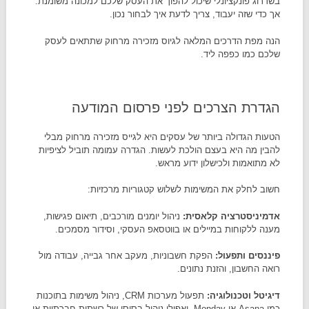
בשדרוג פונקציונלי שיכול להפוך את העסק שלכם למכונה משומנת.
אך כדי שזה יעבוד, צריך לדעת איך לבחור נכון.
הנה מפת הדרכים המלאה לגיוס מזכירה מרחוק שתתאים לעסק
שלכם כמו כפפה ליד.
הגדרת הצרכים לפני פרסום המודעה
הטעות הגדולה ביותר של עסקים היא לגייס מזכירה מרחוק מבלי
להבין מה היא בעצם הולכת לעשות. הגדרה עמומה תוביל לציפיות
לא מתואמות ולכישלון ידוע מראש.
חשוב לחלק את המשימות לשלוש קטגוריות מרכזיות:
אדמיניסטרציה קלאסית
:
ניהול יומנים מורכבים, תיאום פגישות,
מענה ללקוחות במיילים או בווטסאפ העסקי, וסידור מסמכים.
פיננסים ותפעול
:
הפקת חשבוניות, מעקב אחר גבייה, עבודה מול
רואה החשבון, והזנת נתונים.
דיגיטל וטכנולוגיה
:
תפעול מערכות CRM, ניהול משימות בתוכנות
כמו Asana או Monday, ואפילו ניהול בסיסי של רשתות חברתיות או