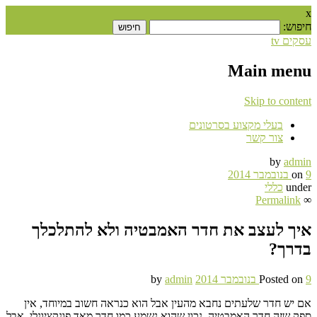
x
חיפוש:
עסקים tv
Main menu
Skip to content
בעלי מקצוע בסרטונים
צור קשר
by
admin
9 בנובמבר 2014
on
under
כללי
Permalink
∞
איך לעצב את חדר האמבטיה ולא להתלכלך
בדרך?
9 בנובמבר 2014
Posted on
admin
by
אם יש חדר שלעתים נחבא מהעין אבל הוא כנראה חשוב במיוחד, אין
ספק שזה חדר האמבטיה. נכון שהוא נשמע כמו חדר מאד פונקציונלי, אבל