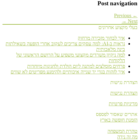
Post navigation
← Previous
Next →
בעלי מקצוע אחרונים
איך לבחור מזכירה מרחוק
נראות ב-AI: למה עסקים צריכים לעקוב אחרי הופעה בשאילתות
בינה מלאכותית
למה ניקיון משרדים מקצועי משפיע על הרושם הראשוני של
הלקוחות
פרחים מומלצים למתנה ליום הולדת ולחגיגות מיוחדות
איך לזהות בגדי יד שנייה איכותיים ולהימנע מפריטים לא שווים
הצהרת נגישות
הצהרת נגישות
מדיניות פרטיות
אתרים שאסור לפספס
הזמנת חופשה בארץ
טהרת המשפחה
מה זה נידה