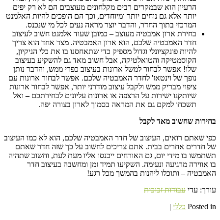
הרעיון הוא שבמקרים רבים מקלחונים מעוצבים הם לא רק יפים
יותר אלא גם נוחים יותר ומיוחדים, וכך הם הופכים להיות האלמנט
המרכזי בתוך החדר, והדבר יוצר מראה נעים לכל מי שנכנס.
בחירת ארון אמבטיה מעוצב – כמובן שעוד אלמנט חשוב לעיצוב
חדר האמבטיה שלכם, הוא ארון האמבטיה. מצד אחד הוא צריך
להיות פונקציונלי וגדול מספיק כדי שתאחסנו בו את כלי הניקיון,
הקוסמטיקה והטואלטיקה, אבל חשוב מאד גם להשקיע בעיצוב
שלו! אפשר לבחור למשל ארונות בעיצוב כפרי ממש, והדבר נותן
נופך של וינטאז' לחדר האמבטיה שלכם. אפשר לבחור ארונות עם
ציפוי מבריק ממש ולקבל עיצוב מודרני יותר, אפשר לבחור ארונות
שיותקנו ישירות על הרצפה או ארונות עליונים לבחירתכם – ואל
תשכחו למקם גם את המראה בסמוך לארון בצורה יפה.
בחירות שחשוב מאד לקבל
כפי שאתם רואים, העיצוב של חדר האמבטיה שלכם, הוא לא כמו העיצוב
של חדרים אחרים בבית. אתם צריכים לחשוב על כך שזה חדר שאתם
תשתמשו בו מידי יום, גם האורחים ייכנסו אליו מעת לעת, וחשוב שתהיה
בו אווירה מרגיעה ונעימה. השקיעו תמיד זמן ומחשבה בעיצוב חדר
האמבטיה – ותוכלו ליהנות בהמשך מכל רגע!
עורך: עדי
עבודות זכוכית
Posted in
כללי
|