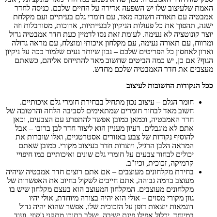
האמת שלעיצוב שלו יש השפעה אדירה על החיים שלכם. כניסה לחדר
אמבטיה עם תאורה חשוכה מאד, עם חומרי גלם בעיתיים ועם מקלחת
ישנה, תהפוך את כל פעולות הניקיון לבעייתיות, ארוכות, מסורבלות וזה
יוצר קונוטציה לא נעימה. לעומת זאת נסו לדמיין כעת חדר אמבטיה גדול
ומרווח, עם תאורה נעימה, עם מקלחון איכותי ומוצלח, עם מראה גדולה
וארון לאחסון כל הפריטים שלכם – נכון שיותר נעים שלמור ככה על ניקיון
הגוף? אם כן, יש כמה הביטים שחשוב מאד להתייחס אליהם, כשאתם
מעצבים את חדר האמבטיה שלכם מחדש.
ככל הנקודות החשובות לעיצוב
חומר הגלם – עיצוב נכון מתחיל בבחירת חומרי גלם איכותיים.
חשוב מאד לבחור חומרים שמתאימים לסביבה הלחה והרטובה של
חדר האמבטיה, וכמאן כמובן אפשר להתפרע עם הצבעים, וכאן
אתם לא מוגבלים. רעיון מעניין הוא ליצור חדר לבן ברובו – אבל
להוסיף נקודות של צבע באזורים אסטרטגיים, ואלו שוברות את
המראה הלבן הרגיל, ויוצרות חדר בעיצוב מקורי. כמובן שאתם
יכולים לבחור צבעים על חומרי גלם שונים ואיכותיים כמו חיפויי
קרמיקה, זכוכית, וכיו"ב.
בחירת מקלחונים מעוצבים – אם אתם רוצים חדר אמבטיה שיהיה
מעוצב ברמה גבוהה, אתם חייבים לשקול בחיוב את האפשרות של
מקלחונים מעוצבים. המקלחון המעוצב הוא בעצם מקלחון שיש בו
גוון מקורי מסוים – אולי הוא יהיה בצורה מיוחדת, אולי יהיו
דוגמאות יוצאות דופן על הזכוכית שלו, אפשר שהוא יהיה גדול
במיוחד, יכלול אפילו פינת ישיבה, ישלב בתוכו מתקני ג'קוזי, ועוד.