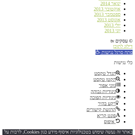
ינואר 2014
אוקטובר 2013
ספטמבר 2013
אוגוסט 2013
יולי 2013
יוני 2013
© עסקים tv
דילוג לתוכן
פתח סרגל נגישות
כלי נגישות
הגדל טקסט
הקטן טקסט
גווני אפור
ניגודיות גבוהה
ניגודיות הפוכה
רקע בהיר
הדגשת קישורים
פונט קריא
איפוס
באתר זה נעשה שימוש בטכנולוגיות איסוף מידע כגון Cookies, לרבות על