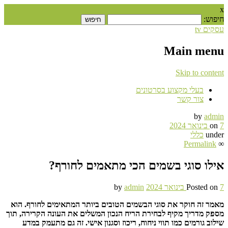
x
חיפוש:
עסקים tv
Main menu
Skip to content
בעלי מקצוע בסרטונים
צור קשר
by
admin
7 בינואר 2024
on
under
כללי
Permalink
∞
אילו סוגי בשמים הכי מתאמים לחורף?
7 בינואר 2024
Posted on
admin
by
מאמר זה חוקר את סוגי הבשמים הטובים ביותר המתאימים לחורף. הוא
מספק מדריך מקיף לבחירת הריח הנכון המשלים את העונה הקרירה, תוך
שילוב גורמים כמו תווי ניחוח, ריכוז וסגנון אישי. זה גם מתעמק במדע