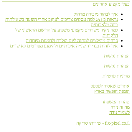
בעלי מקצוע אחרונים
איך לבחור מזכירה מרחוק
נראות ב-AI: למה עסקים צריכים לעקוב אחרי הופעה בשאילתות
בינה מלאכותית
למה ניקיון משרדים מקצועי משפיע על הרושם הראשוני של
הלקוחות
פרחים מומלצים למתנה ליום הולדת ולחגיגות מיוחדות
איך לזהות בגדי יד שנייה איכותיים ולהימנע מפריטים לא שווים
הצהרת נגישות
הצהרת נגישות
מדיניות פרטיות
אתרים שאסור לפספס
הזמנת חופשה בארץ
טהרת המשפחה
מה זה נידה
לשמור נידה
fix-pixel.co.il - שירותי סריקה