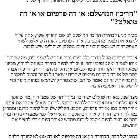
ולהוסיף אלמנט מענג ומנחם לקולקציית ניחוחות החורף שלך.
"הריכוז המושלם: או דה פרפיום או או דה
טואלט?"
כשזה מגיע לבחירת הריכוז המושלם לבושם החורף שלך, אתה עלול
למצוא את עצמך מתלבט בין או דה פרפיום לאו דה טואלט. לשתי
האפשרויות יש מאפיינים ייחודיים משלהן ושיקולים שיש לזכור.
או דה פרפיום מכיל בדרך כלל ריכוז גבוה יותר של שמני ריח, מה שהופך
אותו לעמיד ואינטנסיבי יותר. זו יכולה להיות בחירה מצוינת לחורף, מכיוון
שמזג האוויר הקר יותר נוטה לבלום את הקרנת הניחוחות. הריכוז הגבוה
יותר של או דה פרפיום מבטיח שהריח יישאר על העור והבגד לתקופה
ארוכה יותר. זה גם אומר שייתכן שתצטרך להשתמש בפחות מוצר כדי
להשיג את האפקט הרצוי.
מצד שני, באו דה טואלט יש ריכוז נמוך יותר של שמני ריח, מה שהופך
אותו קל יותר ומתאים יותר ללבוש יומיומי. למרות שאולי אין לו את אותו
אורך חיים כמו או דה פרפיום, הטבע הקליל שלו יכול להיות מרענן וממריץ
במהלך חודשי החורף. או דה טואלט הוא אידיאלי למי שמעדיף ניחוח עדין
יותר או רוצה להיות מסוגל למרוח מחדש לאורך היום מבלי להציף את
החושים.
בסופו של דבר, הבחירה בין או דה פרפיום לאו דה טואלט לחורף תלויה