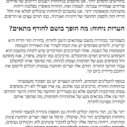
בחודשים החמים יותר, אנו מוקפים בניחוחות רעננים וירוקים של פרחים
פורחים וצמחייה עבותה. לעומת זאת, החורף מאופיין בפלטת ריחות
מושתקת ומאופקת יותר. אנו נמשכים לניחוחות שיכולים למלא את חלל
הריח הזה ולספק תחושה של חיוניות ואנרגיה, כמו תווים עצים או חריפים.
הערות ניחוח: מה הופך בושם לחורף מתאים?
כשמדובר בבחירת בושם שמתאים היטב לחורף, בחירת תווי הריח היא
קריטית. לתווים מסוימים יש את הכוח לעורר את האווירה הנעימה
והמנחמת של העונה. אחד המרכיבים המרכזיים שיש לקחת בחשבון הוא
השימוש בתווים חמים ומתובלים. מרכיבים כמו קינמון, ציפורן, אגוז מוסקט
והל מוסיפים מגע של חמימות ועומק לניחוח, מה שהופך אותו למושלם
עבור חודשי החורף. תווים אלו יוצרים תחושת נעימות ויכולים לרומם את
רוחכם מיידית ביום קר.
בנוסף לתבלינים חמימים, לתווים העציים יש גם תפקיד משמעותי
בניחוחות החורף. מרכיבים כמו אלגום, עץ ארז ופצ'ולי לא רק מוסיפים
עומק ומורכבות לבושם אלא גם מעוררים תחושה של החוץ והיער החורפי.
תווי עץ אלה מביאים מגע של אדמתיות וחמימות, מה שהופך אותם
לבחירה מצוינת לחורף.
יתר על כן, תווי גורמה יכולים להיות גם תוספת נהדרת לבשמי החורף.
ניחוחות המשלבים תווי וניל, שוקולד, קרמל או קפה יוצרים תחושת פינוק
ומתיקות. ריחות גורמה אלה יכולים להזכיר פינוקים לחג וקינוחים נעימים,