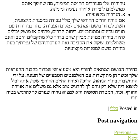
ניחוחות אלו מעוררים תחושת חמימות, מה שהופך אותם
למושלמים ליצירת אווירה נעימה ומזמינה.
3. הגדרות מקצועיות:
אם אורח החיים החורפי שלך כולל עבודה במסגרת מקצועית,
חשוב לבחור בושם המתאים למקום העבודה. בחר בניחוחות עם
תווים עדינים ומתוחכמים. ריחות הדרים, פרחים או מושק יכולים
להיות בחירה מצוינת מכיוון שהם בדרך כלל מתקבלים היטב ואינם
משתלטים. שקול את הסביבה ואת העדפותיהם של עמיתיך בעת
בחירת בושם למסגרות מקצועיות.
בחירת הבושם המתאים לחורף היא מסע אישי שכרוך בהבנת ההעדפות
שלך וכיצד הן מתקשרות עם האלמנטים הטבעיים של העונה. על ידי
התחשבות בתווי הניחוח, הריכוז ואורח החיים החורפי שלך, אתה יכול
למצוא ריח שלא רק גורם לך להרגיש טוב אלא גם משלים את אווירת
החורף. זכור, המטרה הסופית היא למצוא ניחוח שגורם לך להרגיש בטוח
ונוח.
Posted in
כללי
|
Post navigation
← Previous
Next →