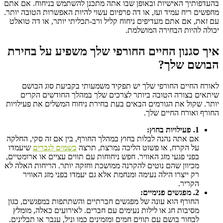
בהעדפותיך האישיות ובאופן שבו אתה מתכנן להשתמש בניחוח. אם אתם
מחפשים ריח עמיד ועז, או דה פרפיום עשוי להיות האפשרות הטובה יותר.
עם זאת, אם אתם מעדיפים ניחוח קליל ורב-תכליתי יותר, או דה טואלט
יכולה להיות הבחירה המושלמת.
איך סגנון החיים החורפי שלך משפיע על בחירת
הבושם שלך?
לאורח החיים החורפי שלך יש תפקיד משמעותי בקביעת סוג הבושם
שיתאים בצורה הטובה ביותר לצרכים שלך במהלך החודשים הקרים
יותר. שקול את הגורמים הבאים בעת בחירת ניחוח המשלים את פעילויות
החורף ואורח החיים שלך.
1. פעילויות בחוץ:
אם אתה נהנה לבלות בחוץ במהלך החורף, בין אם זה סקי, החלקה
על הקרח, או פשוט הליכה נמרצת, תרצה
בשמים לגברים
שיעמדו
בפני פגעי מזג האוויר. חפש ניחוחות עם תווים עציים או ארומטיים,
מכיוון שהם נוטים להקרנה ממושכת וחזקה יותר. הריחות האלה לא
רק ייצרו הילה נעימה ומנחמת אלא גם יעמדו בפני מזג האוויר
הקריר.
2. מפגשים פנימיים:
החורף הוא עונה של מפגשים חברתיים והשתתפות במפגשים, כגון
מסיבות חג או לילות נעימים עם חברים. לאירועים כאלה, מומלץ
לבחור בושם עם תווים חמים ומזמינים כמו וניל, ענבר או תבלינים.