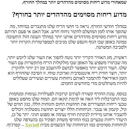
שמאחורי מדוע ריחות מסוימים מהדהדים יותר במהלך החורף.
מדוע ריחות מסוימים מהדהדים יותר בחורף?
במהלך חודשי החורף, נראה כי חושי הריח שלנו מתגברים במיוחד, מה
שהופך אותו לזמן המושלם לחקור ניחוח חדש. אבל האם אי פעם תהיתם
מדוע ריחות מסוימים מהדהדים אותנו יותר במהלך העונה הזו? התשובה
טמונה באופן שבו הגוף והנפש שלנו מגיבים לטמפרטורות הקרות יותר
ולסביבה המשתנה.
ראשית, מזג האוויר הקריר יותר נוטה להפוך את העור שלנו ליובש יותר,
מה שבתורו משפיע על האופן שבו מולקולות הריח מתקשרות עם העור
שלנו. העור היבש יותר מאפשר לבושם להתעכב זמן רב יותר ולהקרין
יותר, ויוצר חווית ריח אינטנסיבית וארוכת טווח. זו הסיבה שהחורף הוא
הזמן האידיאלי להתמכר לאותם ניחוחות עשירים ועשירים שעלולים
להיות משתלטים מדי בחודשים החמים.
בנוסף, עונת החורף קשורה לעתים קרובות לפעילויות נעימות ומנחמות
כמו התכרבלות ליד האח או לגימת קקאו חם. המוח שלנו מחפש באופן
טבעי ריחות המעוררים את תחושות החום והנוחות הללו, כגון תווים של
וניל, קינמון או ענבר. הניחוחות הללו יוצרים תחושת נוסטלגיה ויכולים
להעביר אותנו מיידית לבקתת חורף נעימה או מפגש חגיגי.
יתר על כן,
היעדר ריחות טבעיים בנוף החורפי משחק תפקיד גם בהעדפה שלנו
לניחוחות מסוימים כמו הניחוחות של הבשמים מבית
Xerjoff
– קסרג'וף.