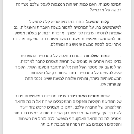
תמיכה טכנית? האם כמות השיחות הנכנסות לעסק שלכם מצדיקה
רכישה של מרכזייה?
·
קלות התפעול
: בחרו במרכזיה שהיא קלה לתפעול
למשתמשים בה. על המרכזייה לתמוך בשפה העברית והאנגלית, עם
אופציות לרוסית וערבית לפי הצורך. מרכזיות רבות הן בעלות ממשק
נוח למשתמש ומאפשרות מענה במנעד שפות רחב. ספיקום מרכזיות
מתחייבים לספק ממשק שימוש נוח ומשתלם.
·
כמות השלוחות
: בטרם החלטה על המרכזייה המועדפת,
בדקו כמה אתרים או סניפים של הרשת תצטרכו לחבר למרכזיה.
החליטו גם על מספר השלוחות אליהן יתחבר המענה הקולי. הקפידו
שלא להעמיס על המרכזייה. נתבו שיחות רק אל השלוחות
המשמעותיות ביותר, והותירו שלוחה למענה שאינו נכנס תחת
קטגוריות אלו.
·
שרות מסרים מאוחדים
: העדיפו מרכזיות המאפשרות ניתוב
של ההודעות הקוליות והפקסים המתקבלים ישירות אל תיבת הדואר
האלקטרוני של החברה שלכם. ייתכן כי תצטרכו לרכוש ציוד ייעודי
לשם כך, אך קיימות גם מרכזיות בהן השירות מובנה במערכת. ניתוב
מסרים לתיבת הדואר האלקטרוני מאפשר לכם לנהל את השיחות
והפקסים הנכנסים בצורה הנוחה והסביבתית ביותר.