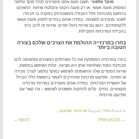
·
מוקד טלפוני
: חשבו האם אתם מעוניינים לנהל מוקד טלפוני
המספק מענה אנושי, או רק מענה רובוטי והקלטת שיחות. התארגנו
בהתאם (מבחינת חלל העבודה והמשכורות) במקרה בו תבחרו
לשכור מוקדנים למשימה. במידה ואתם בוחרים לספק מענה אנושי
ללקוחותיכם, רכשו גם שירות ניהול תורים. שירות זה לרוב כרוך
בחבילת המרכזיות המובילות.
בחרו במרכזייה ההולמת את הצרכים שלכם בצורה
הטובה ביותר
בחרו במרכזייה המספקת את כל השירותים המצוינים ומתאימה לכם
מבחינת כמות השלוחות אותן היא מציעה, קלות השימוש בממשק,
שירות המסרים שלה והתאמתה לשימוש כמוקד טלפוני לצרכי מכירה
או תמיכה. ספיקום מרכזיות מתחייבים לעמוד בחמשת כללי הברזל
של תעשיית המרכזיות. במידה ואתם מעוניינים בשירותי מרכזייה
מקצועיים, נוחים, קלים להתקנה ופשוטים לשימוש – צרו קשר עם
ספיקום מרכזיות.
|
,
Tagged
|
Posted in
כללי
מרכזיות
ספיקום
POST NAVIGATION
NEXT →
← PREVIOUS