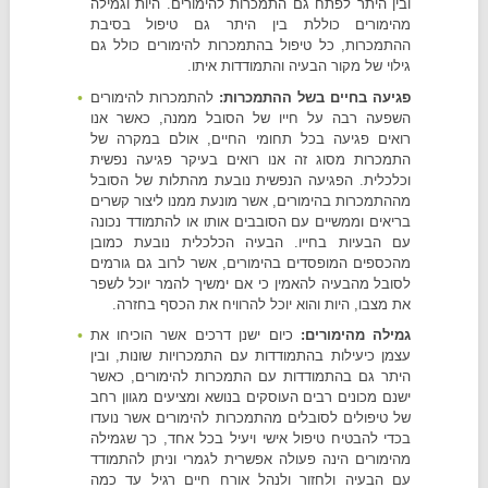
ובין היתר לפתח גם התמכרות להימורים. היות וגמילה
מהימורים כוללת בין היתר גם טיפול בסיבת
ההתמכרות, כל טיפול בהתמכרות להימורים כולל גם
גילוי של מקור הבעיה והתמודדות איתו.
פגיעה בחיים בשל ההתמכרות:
להתמכרות להימורים
השפעה רבה על חייו של הסובל ממנה, כאשר אנו
רואים פגיעה בכל תחומי החיים, אולם במקרה של
התמכרות מסוג זה אנו רואים בעיקר פגיעה נפשית
וכלכלית. הפגיעה הנפשית נובעת מהתלות של הסובל
מההתמכרות בהימורים, אשר מונעת ממנו ליצור קשרים
בריאים וממשיים עם הסובבים אותו או להתמודד נכונה
עם הבעיות בחייו. הבעיה הכלכלית נובעת כמובן
מהכספים המופסדים בהימורים, אשר לרוב גם גורמים
לסובל מהבעיה להאמין כי אם ימשיך להמר יוכל לשפר
את מצבו, היות והוא יוכל להרוויח את הכסף בחזרה.
גמילה מהימורים:
כיום ישנן דרכים אשר הוכיחו את
עצמן כיעילות בהתמודדות עם התמכרויות שונות, ובין
היתר גם בהתמודדות עם התמכרות להימורים, כאשר
ישנם מכונים רבים העוסקים בנושא ומציעים מגוון רחב
של טיפולים לסובלים מהתמכרות להימורים אשר נועדו
בכדי להבטיח טיפול אישי ויעיל בכל אחד, כך שגמילה
מהימורים הינה פעולה אפשרית לגמרי וניתן להתמודד
עם הבעיה ולחזור ולנהל אורח חיים רגיל עד כמה