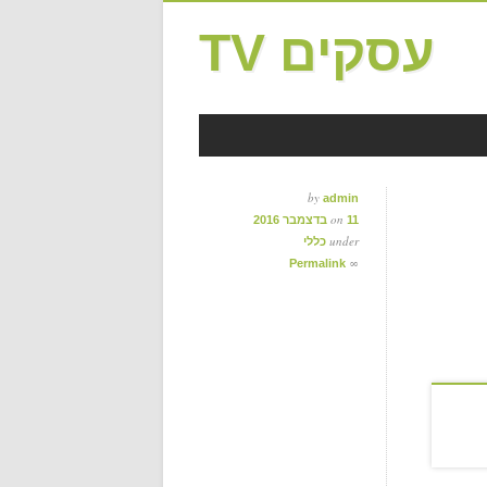
עסקים TV
by
admin
on
11 בדצמבר 2016
under
כללי
∞
Permalink