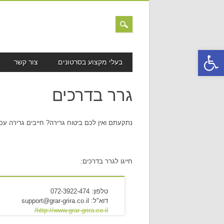
פתח סרגל נגישות
MAIN MENU
Skip to content
בעלי מקצוע בסרטונים
צור קשר
גרר בדרכים
נתקעתם ואין לכם ביטוח גרירה? חייבים גרירה עכש
חייגו לגרר בדרכים:
טלפון: 072-3922-474
דוא"ל: support@grar-grira.co.il
http://www.grar-grira.co.il/