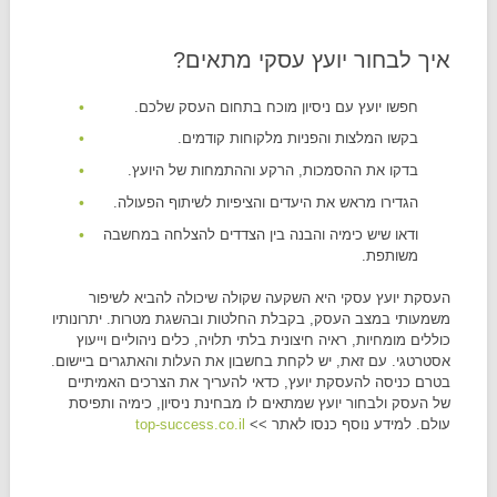
איך לבחור יועץ עסקי מתאים?
חפשו יועץ עם ניסיון מוכח בתחום העסק שלכם.
בקשו המלצות והפניות מלקוחות קודמים.
בדקו את ההסמכות, הרקע וההתמחות של היועץ.
הגדירו מראש את היעדים והציפיות לשיתוף הפעולה.
ודאו שיש כימיה והבנה בין הצדדים להצלחה במחשבה
משותפת.
העסקת יועץ עסקי היא השקעה שקולה שיכולה להביא לשיפור
משמעותי במצב העסק, בקבלת החלטות ובהשגת מטרות. יתרונותיו
כוללים מומחיות, ראיה חיצונית בלתי תלויה, כלים ניהוליים וייעוץ
אסטרטגי. עם זאת, יש לקחת בחשבון את העלות והאתגרים ביישום.
בטרם כניסה להעסקת יועץ, כדאי להעריך את הצרכים האמיתיים
של העסק ולבחור יועץ שמתאים לו מבחינת ניסיון, כימיה ותפיסת
עולם. למידע נוסף כנסו לאתר >>
top-success.co.il