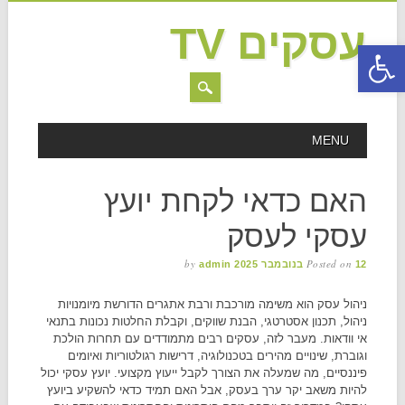
עסקים TV
פתח סרגל נגישות
MAIN MENU
Skip to content
MENU
האם כדאי לקחת יועץ
עסקי לעסק
by
Posted on
12 בנובמבר 2025
admin
ניהול עסק הוא משימה מורכבת ורבת אתגרים הדורשת מיומנויות
ניהול, תכנון אסטרטגי, הבנת שווקים, וקבלת החלטות נכונות בתנאי
אי וודאות. מעבר לזה, עסקים רבים מתמודדים עם תחרות הולכת
וגוברת, שינויים מהירים בטכנולוגיה, דרישות רגולטוריות ואיומים
פיננסיים, מה שמעלה את הצורך לקבל ייעוץ מקצועי. יועץ עסקי יכול
להיות משאב יקר ערך בעסק, אבל האם תמיד כדאי להשקיע ביועץ