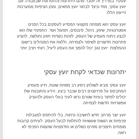
עסקי? במדריך זה יוסבר מהם היתרונות והחסרונות שבעבודה עם
יועץ עסקי, מתי וכיצד לבחור יועץ מתאים, ומהן הציפיות ממערכות
הייעוץ הללו.
יועץ עסקי הוא מומחה מקצועי המסייע לעסקים בכל הפנים
אסטרטגיות, שיווק, ניהול, פיננסים, תפעול ועוד. התפקיד שלו הוא
לבצע ניתוח מעמיק של העסק, לזהות נקודות חוזק וחולשה, להציע
פתרונות חדשניים לשיפור ולצמיחה, וללוות את המנהלים ביישום
ההמלצות. יועץ טוב יכול להפוך את העסק ליעיל, רווחי ויציב יותר.​
יתרונות שכדאי לקחת יועץ עסקי
יועץ עסקי מביא לשולחן ניסיון רב מזוויות שונות, וידע מעמיק
המתבסס על פרויקטים רבים שכבר ביצע. הידע והתובנות שלו
יכולים לפתור בעיות שטרם נראו לעיני בעלי העסק ולהעניק
אפשרויות חדשות לצמיחה.​
יועץ יוצר מרחב חדש לחשיבה וניתוח, בלי להיתפס למגבלות
פנימיות או רגשות שעשויות להתלוות לבעל העסק. לעיתים קרובות
מומחים חיצוניים מזהים כשלים או הזדמנויות שהצוות הפנימי לא
רואה.​