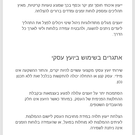
ייעוץ איכותי חוסך זמן יקר וכסף בכך שמונע טעויות קריטיות, מאיץ
תהליכים ומספק לוחות זמנים ומדדים ברורים להצלחה.​
יועצים מגלים מתודולוגיות ניהול שינוי ויכולים לפצל את התהליך
ליעדים ניתנים להשגה, ולהבטיח עמידה בלוחות וליווי לאורך כל
הדרך.​
אתגרים בשימוש ביועץ עסקי
שירותי יועץ עסקי מקצועי עשויים להיות יקרים, והחזר ההשקעה אינו
מיידי. עסק קטן או התחלה יכולה להתקשות בכלכל זאת ללא תכנון
נכון.​
הסתמכות יתר על יועצים עלולה לפגוע בעצמאות ובקבלת
ההחלטות הפנימית של העסק, במיוחד כאשר היועץ אינו חלק
מהעובדים השוטפים.​
הצלחת ייעוץ תלויה במידת מחויבות העסק ליישום ההמלצות.
לעיתים ההמלצות לא מוחלות בפועל, או שהעמידה בלוחות הזמנים
אינה ניתנת לשמירה.​