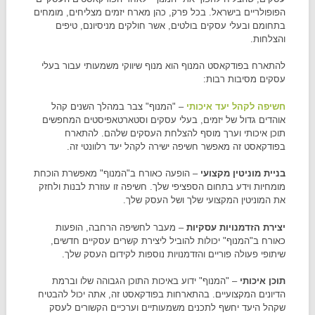
הפופולריים בישראל. בכל פרק, כהן מארח יזמים מצליחים, מומחים
בתחומם ובעלי עסקים בולטים, אשר חולקים מניסיונם, טיפים
והצלחות.
להתארח בפודקאסט המנוף הוא מנוף שיווקי משמעותי עבור בעלי
עסקים מסיבות רבות:
חשיפה לקהל יעד איכותי
– "המנוף" צבר במהלך השנים קהל
אוהדים גדול של יזמים, בעלי עסקים וסטארטאפיסטים המחפשים
תוכן איכותי וערך מוסף להצלחת העסקים שלהם. להתארח
בפודקאסט זה מאפשר חשיפה ישירה לקהל יעד רלוונטי זה.
בניית מוניטין מקצועי
– הופעה כאורח ב"המנוף" מאפשרת הוכחת
מומחיות וידע בתחום הספציפי שלך. חשיפה זו עוזרת לבנות ולחזק
את המוניטין המקצועי שלך ושל העסק שלך.
יצירת הזדמנויות עסקיות
– מעבר לחשיפה הרחבה, הופעות
כאורח ב"המנוף" יכולות להוביל ליצירת קשרים עסקיים חדשים,
שיתופי פעולה פוריים והזדמנויות נוספות לקידום העסק שלך.
תוכן איכותי
– "המנוף" ידוע באיכות התוכן הגבוהה שלו וברמת
הדיונים המקצועיים. בהתארחות בפודקאסט זה, אתה יכול להבטיח
שקהל היעד יחשף לתכנים משמעותיים וערכיים הקשורים לעסק