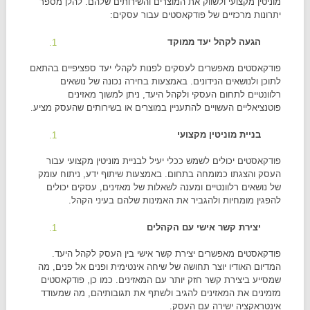
מוניטין מקצועי ולשווק את המוצרים והשירותים שלהם. להלן מספר
יתרונות מרכזיים של פודקאסטים עבור עסקים:
הגעה לקהל יעד ממוקד
פודקאסטים מאפשרים לעסקים לפנות לקהלי יעד ספציפיים בהתאם
לתוכן ולנושאים הנידונים. באמצעות בחירה נכונה של נושאים
רלוונטיים לתחום העסקי ולקהל היעד, ניתן למשוך מאזינים
פוטנציאליים העשויים להתעניין במוצרים או בשירותים שהעסק מציע.
בניית מוניטין מקצועי
פודקאסטים יכולים לשמש ככלי יעיל לבניית מוניטין מקצועי עבור
העסק והצגתו כמומחה בתחום. באמצעות שיתוף ידע, ניתוח עומק
של נושאים רלוונטיים ומענה לשאלות של מאזינים, עסקים יכולים
להפגין מומחיות ולהגביר את האמינות שלהם בעיני הקהל.
יצירת קשר אישי עם הקהלים
פודקאסטים מאפשרים יצירת קשר אישי בין העסק לקהל היעד.
המדיום האודיו יוצר תחושה של שיחה אינטימית ופנים אל פנים, מה
שמסייע ביצירת קשר חזק יותר עם המאזינים. כמו כן, פודקאסטים
מזמינים את המאזינים להגיב ולשתף את תגובותיהם, מה שמעודד
אינטראקציה ישירה עם העסק.