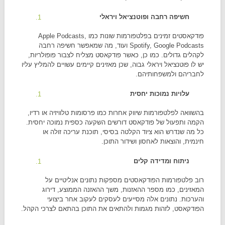
חשיפה רחבה ופוטנציאל ויראלי
פודקאסטים זמינים בפלטפורמות שונות כמו Apple Podcasts,
Spotify, Google Podcasts ועוד, מה שמאפשר חשיפה רחבה
לקהלים גדולים. כמו כן, כאשר פודקאסט מצליח לצבור פופולריות,
יש לו פוטנציאל ויראלי גבוה, שכן מאזינים קיימים עשויים להמליץ עליו
לחבריהם ולמשפחותיהם.
עלויות נמוכות יחסית
בהשוואה לפלטפורמות שיווק אחרות כמו פרסומות טלוויזיה או רדיו,
הקמה ותפעול של פודקאסט דורשים השקעה כספית נמוכה יחסית.
כל מה שנדרש הוא ציוד הקלטה בסיסי, תוכנת עריכה זולה או
חינמית, והוצאות לאחסון ושידור התוכן.
ניתוח ומדידה קלים
רוב פלטפורמות הפודקאסטים מספקות נתונים אנליטיים על
המאזינים, כמו מספר ההאזנות, משך ההאזנה הממוצע, דירוג
והערכות. נתונים אלה מסייעים לעסקים לעקוב אחר ביצועי
הפודקאסט, לזהות מגמות ולהתאים את התוכן בהתאם לצרכי הקהל.