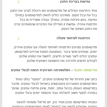
גמישות בצריכת התוכן
אחד היתרונות הגדולים של פודקאסטים הוא היכולת לצרוך את התוכן
בכל עת ובכל מקום. מאזינים יכולים להאזין לפודקאסטים במהלך
נסיעות, בזמן פעילות גופנית, במהלך עבודה משרדית או בכל
הזדמנות אחרת. גמישות זו מגדילה את הסיכויים שהמאזינים יצרכו
את התוכן השיווקי של העסק.
הזדמנות לשיתופי פעולה
פודקאסטים מציעים הזדמנויות לשיתופי פעולה עם עסקים אחרים,
יזמים, מומחים ואישי ציבור. באמצעות הזמנת אורחים לפודקאסט,
עסקים יכולים ליצור קשרים חדשים, לחשוף את המותג שלהם
לקהלים חדשים ולהרחיב את ההשפעה השיווקית שלהם.
פודקאסט המנוף
– הפלטפורמה השיווקית החמה לבעלי עסקים
בתוך שוק תחרותי של פודקאסטים עסקיים, "המנוף" בולט כאחד
הפודקאסטים המוערכים והמבוקשים בישראל לבעלי עסקים. מדובר
בפודקאסט העוסק בניהול עסקי, יזמות, שיווק ופיתוח עסקים, שהפך
במהרה למנוף חשוב להצלחה עבור אינספור יזמים ובעלי עסקים.
כמנחה הפודקאסט מכהן אמיר כהן, יזם סריאלי ומומחה להנעת
עסקים, שהצליח להפוך את "המנוף" לאחד הפודקאסטים העסקיים