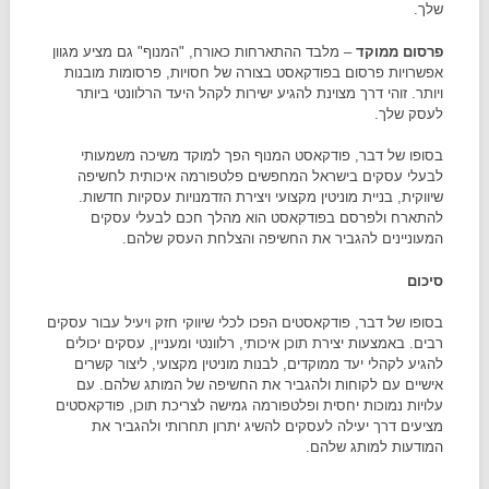
שלך.
פרסום ממוקד
– מלבד ההתארחות כאורח, "המנוף" גם מציע מגוון
אפשרויות פרסום בפודקאסט בצורה של חסויות, פרסומות מובנות
ויותר. זוהי דרך מצוינת להגיע ישירות לקהל היעד הרלוונטי ביותר
לעסק שלך.
בסופו של דבר, פודקאסט המנוף הפך למוקד משיכה משמעותי
לבעלי עסקים בישראל המחפשים פלטפורמה איכותית לחשיפה
שיווקית, בניית מוניטין מקצועי ויצירת הזדמנויות עסקיות חדשות.
להתארח ולפרסם בפודקאסט הוא מהלך חכם לבעלי עסקים
המעוניינים להגביר את החשיפה והצלחת העסק שלהם.
סיכום
בסופו של דבר, פודקאסטים הפכו לכלי שיווקי חזק ויעיל עבור עסקים
רבים. באמצעות יצירת תוכן איכותי, רלוונטי ומעניין, עסקים יכולים
להגיע לקהלי יעד ממוקדים, לבנות מוניטין מקצועי, ליצור קשרים
אישיים עם לקוחות ולהגביר את החשיפה של המותג שלהם. עם
עלויות נמוכות יחסית ופלטפורמה גמישה לצריכת תוכן, פודקאסטים
מציעים דרך יעילה לעסקים להשיג יתרון תחרותי ולהגביר את
המודעות למותג שלהם.