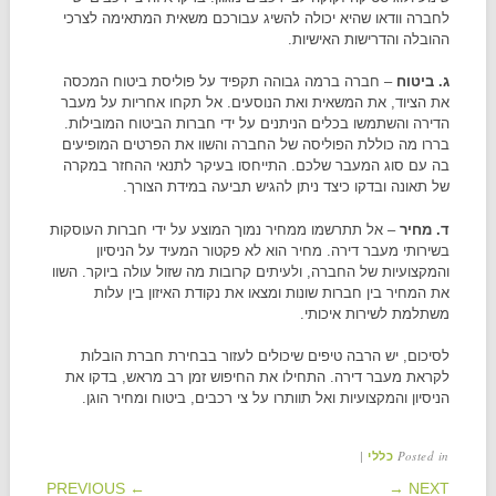
לחברה וודאו שהיא יכולה להשיג עבורכם משאית המתאימה לצרכי
ההובלה והדרישות האישיות.
ג. ביטוח
– חברה ברמה גבוהה תקפיד על פוליסת ביטוח המכסה
את הציוד, את המשאית ואת הנוסעים. אל תקחו אחריות על מעבר
הדירה והשתמשו בכלים הניתנים על ידי חברות הביטוח המובילות.
בררו מה כוללת הפוליסה של החברה והשוו את הפרטים המופיעים
בה עם סוג המעבר שלכם. התייחסו בעיקר לתנאי ההחזר במקרה
של תאונה ובדקו כיצד ניתן להגיש תביעה במידת הצורך.
ד. מחיר
– אל תתרשמו ממחיר נמוך המוצע על ידי חברות העוסקות
בשירותי מעבר דירה. מחיר הוא לא פקטור המעיד על הניסיון
והמקצועיות של החברה, ולעיתים קרובות מה שזול עולה ביוקר. השוו
את המחיר בין חברות שונות ומצאו את נקודת האיזון בין עלות
משתלמת לשירות איכותי.
לסיכום, יש הרבה טיפים שיכולים לעזור בבחירת חברת הובלות
לקראת מעבר דירה. התחילו את החיפוש זמן רב מראש, בדקו את
הניסיון והמקצועיות ואל תוותרו על צי רכבים, ביטוח ומחיר הוגן.
|
Posted in
כללי
POST NAVIGATION
← PREVIOUS
NEXT →