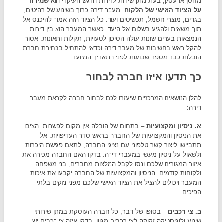
מחסן או עסק, בעת מתן שירות לדירות הדגש העיקרי הוא
שמירה
על הציוד האישי של הלקוח
. מעבר דירה כרוך בשינוע של רהיטים,
בגדים, מוצרי חשמל, תכשיטים ועוד. כל הציוד הזה אמור להיכנס אל
תוך משאית ולהגיע בשלום אל היעד. כאשר המעבר הוא בין דירות
הנמצאות בערים שונות עולה הסיכון לטעויות, תקלות ותאונות. אסור
להקל ראש בחשיבות של מעבר דירה וכדאי להתחיל בבחירת חברת
הובלות כבר מספר שבועות לפני התאריך המיועד.
כך תדעו איזו חברה לבחור
להלן הנושאים המרכזיים שיעזרו לכם לבחור חברה לקראת מעבר
דירה:
א. ניסיון ומקצועיות
– בתחום של הובלה אין מקום לפשרות. הציבו
את הניסיון והמקצועיות של החברה בראש סדר העדיפויות. אל
תתביישו ליצור קשר טלפוני עם נציגי החברה, לתאם פגישת היכרות
ולשאול על ניסיון מעשי במעברי דירה. בדקו האם החברה מכירה את
איזור המגורים שלכם ונסו לקבל המלצות מחברים, בני משפחה
ולקוחות קודמים. הניסיון והמקצועיות של החברה יקבעו את איכות
המעבר ויכולים להציל את הציוד האישי שלכם מפני נזקים בלתי
הפיכים.
ב. צי רכבים
– בסופו של דבר, כל חברה העוסקת במתן שירותי
שינוע ולוגיסטיקה זקוקה לצי רכבים מגוון. בדקו איזה צי רכבים יש