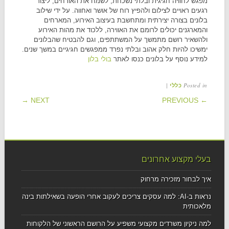
מפגש לחוויה חגיגית ובלתי נשכחת, לשמח את האורחים, ליצור
רגעים ראויים לצילום ולהפיץ רוח של אושר ואחווה. על ידי שילוב
בלונים בצורה יצירתית ומתחשבת בעיצוב האירוע, המארחים
והמארגנים יכולים לרומם את האווירה, ללכוד את מהות האירוע
ולהשאיר רושם מתמשך על המשתתפים, וגם להבטיח שהבלונים
ימשיכו להיות חלק אהוב ובלתי נפרד ממפגשים חגיגיים במשך שנים.
למידע נוסף על בלונים כנסו לאתר
בולי בלון
|
Posted in
כללי
POST NAVIGATION
NEXT →
← PREVIOUS
בעלי מקצוע אחרונים
איך לבחור מזכירה מרחוק
נראות ב-AI: למה עסקים צריכים לעקוב אחרי הופעה בשאילתות בינה
מלאכותית
למה ניקיון משרדים מקצועי משפיע על הרושם הראשוני של הלקוחות