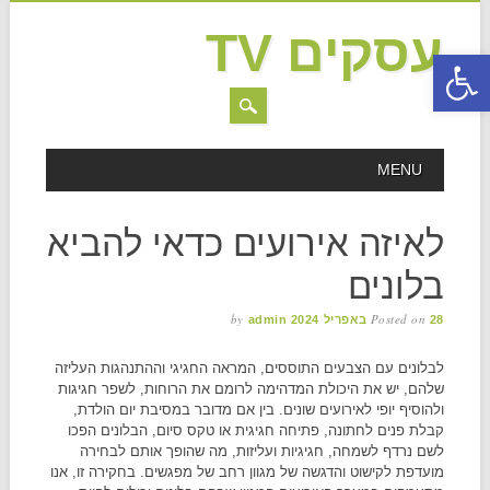
עסקים TV
פתח סרגל נגישות
MAIN MENU
Skip to content
MENU
לאיזה אירועים כדאי להביא
בלונים
by
Posted on
28 באפריל 2024
admin
לבלונים עם הצבעים התוססים, המראה החגיגי וההתנהגות העליזה
שלהם, יש את היכולת המדהימה לרומם את הרוחות, לשפר חגיגות
ולהוסיף יופי לאירועים שונים. בין אם מדובר במסיבת יום הולדת,
קבלת פנים לחתונה, פתיחה חגיגית או טקס סיום, הבלונים הפכו
לשם נרדף לשמחה, חגיגיות ועליזות, מה שהופך אותם לבחירה
מועדפת לקישוט והדגשה של מגוון רחב של מפגשים. בחקירה זו, אנו