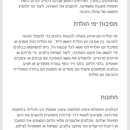
מתעמקים במערך האירועים המגוון שבהם בלונים יכולים להוות
תוספת מענגת ומשפיעה, להעצים את האווירה, ליצור יופי ולהפיץ
תחושה של צהלה וחגיגה.
מסיבות ימי הולדת
ימי הולדת הם אירוע מעולה להבאת בלונים כדי להוסיף חגיגה
לחגיגה. בין אם זה יום הולדת ראשון לילד, יום הולדת לגיל מסוים או
מסיבת יום הולדת לפי נושא לכל קבוצת גיל, ניתן להשתמש בבלונים
כדי לקשט את מקום המסיבה, ליצור קשתות בלונים, זרי פרחים או
פריטים מרכזיים, ולהשלים את נושא המסיבה עם צבעים או עיצובים
תואמים. בלוני הליום, בלוני נייר כסף בצורת מספרים או תווים,
ובלונים מותאמים אישית עם מסרים או תמונות הם בחירה פופולרית
לחגיגות יום הולדת.
חתונות
הבלונים התפתחו והפכו לאלמנט עיצובי אופנתי ורב-תכליתי בחתונות
מודרניות, ומציעים לזוגות דרך יצירתית וחסכונית להעצים את היום
המיוחד שלהם. מבלונים אלגנטיים מלאי הליום המצפים את המעבר
או רחבת הריקודים ועד מתקני בלונים, קשתות או תפאורות לצילום,