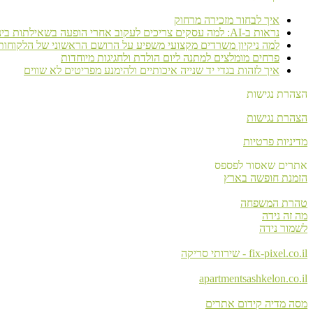
איך לבחור מזכירה מרחוק
נראות ב-AI: למה עסקים צריכים לעקוב אחרי הופעה בשאילתות בינה מלאכותית
למה ניקיון משרדים מקצועי משפיע על הרושם הראשוני של הלקוחות
פרחים מומלצים למתנה ליום הולדת ולחגיגות מיוחדות
איך לזהות בגדי יד שנייה איכותיים ולהימנע מפריטים לא שווים
הצהרת נגישות
הצהרת נגישות
מדיניות פרטיות
אתרים שאסור לפספס
הזמנת חופשה בארץ
טהרת המשפחה
מה זה נידה
לשמור נידה
fix-pixel.co.il - שירותי סריקה
apartmentsashkelon.co.il
מסה מדיה קידום אתרים