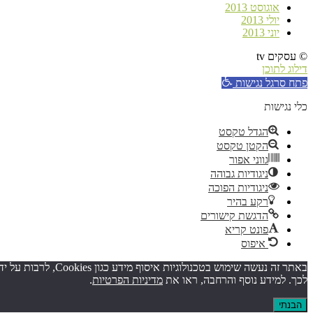
אוגוסט 2013
יולי 2013
יוני 2013
© עסקים tv
דילוג לתוכן
פתח סרגל נגישות
כלי נגישות
הגדל טקסט
הקטן טקסט
גווני אפור
ניגודיות גבוהה
ניגודיות הפוכה
רקע בהיר
הדגשת קישורים
פונט קריא
איפוס
באתר זה נעשה שימו
לכך. למידע נוסף והרחבה, ראו את
מדיניות הפרטיות
.
הבנתי