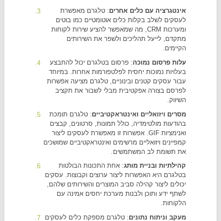
אינטגרציה עם כלים אחרים
: טלגרם מאפשרת
לעסקים לשלב בקלות כלים אוטומטיים כמו בוטים
ומערכות CRM, מה שמאפשר להציע שירות לקוחות
מתקדם, לייעל תהליכים ולשפר את השירותים
הקיימים.
עלות פרסום נמוכה
: פרסום בטלגרם יכול להתבצע
בעלויות נמוכות יחסית לפלטפורמות אחרות. במיוחד
עבור עסקים קטנים ובינוניים, טלגרם מציעה אפשרות
לפרסם בצורה אפקטיבית מבלי לשבור את תקציב
השיווק.
מסרים ויזואליים ואינטראקטיביים
: טלגרם תומכת
בהודעות מולטימדיה, כולל תמונות, סרטונים, קבצים
ואנימציות GIF. אפשרות זו מאפשרת לעסקים ליצור
קמפיינים ויזואליים מרשימים ואינטראקטיביים שמושכים
את תשומת לב המשתמשים.
קהילתיות ובניית מותג
: אחת התכונות הבולטות
בטלגרם היא האפשרות ליצור ערוצים וקבוצות. עסקים
יכולים ליצור קהילה סביב המוצרים והשירותים שלהם,
לשתף ידע ותוכן ולבנות מערכת יחסים אמינה עם
הלקוחות.
מעקב וניתוח נתונים
: טלגרם מספקת כלים לעסקים