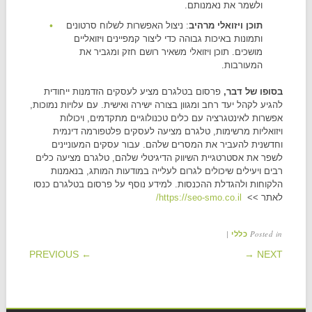
ולשמר את נאמנותם.
תוכן ויזואלי מרהיב
: ניצול האפשרות לשלוח סרטונים
ותמונות באיכות גבוהה כדי ליצור קמפיינים ויזואליים
מושכים. תוכן ויזואלי משאיר רושם חזק ומגביר את
המעורבות.
בסופו של דבר,
פרסום בטלגרם מציע לעסקים הזדמנות ייחודית
להגיע לקהל יעד רחב ומגוון בצורה ישירה ואישית. עם עלויות נמוכות,
אפשרות לאינטגרציה עם כלים טכנולוגיים מתקדמים, ויכולות
ויזואליות מרשימות, טלגרם מציעה לעסקים פלטפורמה דינמית
וחדשנית להעביר את המסרים שלהם. עבור עסקים המעוניינים
לשפר את אסטרטגיית השיווק הדיגיטלי שלהם, טלגרם מציעה כלים
רבים ויעילים שיכולים לגרום לעלייה במודעות המותג, בנאמנות
הלקוחות ולהגדלת ההכנסות. למידע נוסף על פרסום בטלגרם כנסו
לאתר >>
https://seo-smo.co.il/
|
Posted in
כללי
POST NAVIGATION
← PREVIOUS
NEXT →