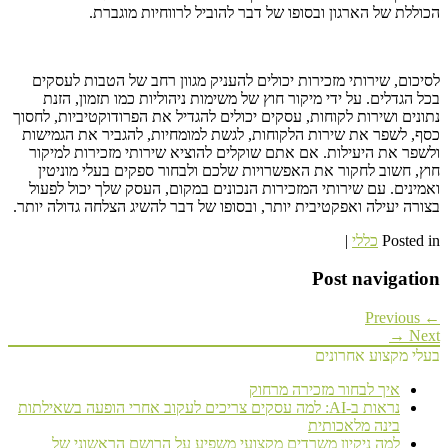
הכוללת של הארגון ובסופו של דבר להוביל לרווחיות מוגברת.
לסיכום, שירותי מזכירות יכולים להעניק מגוון רחב של הטבות לעסקים
בכל הגדלים. על ידי מיקור חוץ של משימות ניהוליות כמו תזמון, הזנת
נתונים ושירות לקוחות, עסקים יכולים להגדיל את הפרודוקטיביות, לחסוך
כסף, לשפר את שירות הלקוחות, לגשת למומחיות, להגביר את הגמישות
ולשפר את היעילות. אם אתם שוקלים להוציא שירותי מזכירות למיקור
חוץ, חשוב לחקור את האפשרויות שלכם ולבחור ספקים בעלי מוניטין
ואמינים. עם שירותי המזכירות הנכונים במקום, העסק שלך יכול לפעול
בצורה יעילה ואפקטיבית יותר, ובסופו של דבר להשיג הצלחה גדולה יותר.
Posted in
כללי
|
Post navigation
← Previous
Next →
בעלי מקצוע אחרונים
איך לבחור מזכירה מרחוק
נראות ב-AI: למה עסקים צריכים לעקוב אחרי הופעה בשאילתות
בינה מלאכותית
למה ניקיון משרדים מקצועי משפיע על הרושם הראשוני של