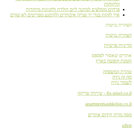
הלקוחות
פרחים מומלצים למתנה ליום הולדת ולחגיגות מיוחדות
איך לזהות בגדי יד שנייה איכותיים ולהימנע מפריטים לא שווים
הצהרת נגישות
הצהרת נגישות
מדיניות פרטיות
אתרים שאסור לפספס
הזמנת חופשה בארץ
טהרת המשפחה
מה זה נידה
לשמור נידה
fix-pixel.co.il - שירותי סריקה
apartmentsashkelon.co.il
מסה מדיה קידום אתרים
ufirst