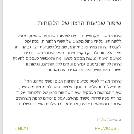
שיפור שביעות הרצון של הלקוחות
שירותי משרד מקצועיים תורמים לשיפור השירותים שהעסק מספק
ללקוחותיו. על ידי ניהול מקצועי של קשרי הלקוחות, עסק יכול
להבטיח שירות מהיר ואיכותי יותר, שמוביל לשביעות רצון גבוהה יותר
מצד הלקוחות ולחיזוק הקשר איתם. ספקי שירותי משרד רבים
מציעים זמינות ונגישות מסביב לשעון, מה שמאפשר לעסקים להעניק
שירות לקוחות בזמנים גמישים ונוחים ללקוחותיהם. נגישות זו
משפרת את חוויית הלקוח ומגבירה את נאמנותו.
שירותי משרד לעסק מציעים יתרונות רבים ומשמעותיים, החל
מהתייעלות תפעולית, חיסכון בעלויות, גישה למומחיות מקצועית,
שיפור הגמישות העסקית ושיפור שביעות הרצון של הלקוחות. על ידי
בחירת ספק שירותי משרד מתאים, עסקים יכולים להנות משירותים
איכותיים ומותאמים אישית, ולהתמקד בפעילויות העיקריות שלהם.
|
Posted in
כללי
POST NAVIGATION
NEXT →
← PREVIOUS