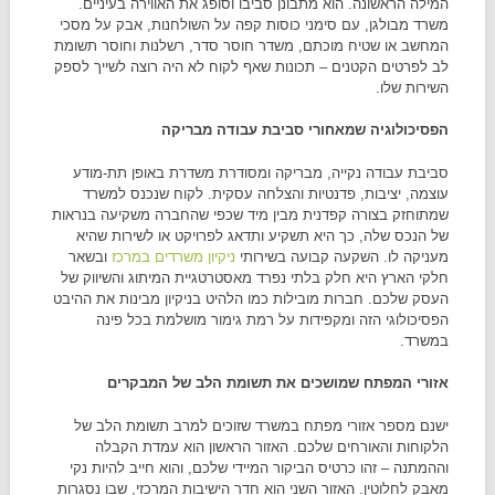
המילה הראשונה. הוא מתבונן סביבו וסופג את האווירה בעיניים.
משרד מבולגן, עם סימני כוסות קפה על השולחנות, אבק על מסכי
המחשב או שטיח מוכתם, משדר חוסר סדר, רשלנות וחוסר תשומת
לב לפרטים הקטנים – תכונות שאף לקוח לא היה רוצה לשייך לספק
השירות שלו.
הפסיכולוגיה שמאחורי סביבת עבודה מבריקה
סביבת עבודה נקייה, מבריקה ומסודרת משדרת באופן תת-מודע
עוצמה, יציבות, פדנטיות והצלחה עסקית. לקוח שנכנס למשרד
שמתוחזק בצורה קפדנית מבין מיד שכפי שהחברה משקיעה בנראות
של הנכס שלה, כך היא תשקיע ותדאג לפרויקט או לשירות שהיא
מעניקה לו. השקעה קבועה בשירותי
ניקיון משרדים במרכז
ובשאר
חלקי הארץ היא חלק בלתי נפרד מאסטרטגיית המיתוג והשיווק של
העסק שלכם. חברות מובילות כמו הלהיט בניקיון מבינות את ההיבט
הפסיכולוגי הזה ומקפידות על רמת גימור מושלמת בכל פינה
במשרד.
אזורי המפתח שמושכים את תשומת הלב של המבקרים
ישנם מספר אזורי מפתח במשרד שזוכים למרב תשומת הלב של
הלקוחות והאורחים שלכם. האזור הראשון הוא עמדת הקבלה
וההמתנה – זהו כרטיס הביקור המיידי שלכם, והוא חייב להיות נקי
מאבק לחלוטין. האזור השני הוא חדר הישיבות המרכזי, שבו נסגרות