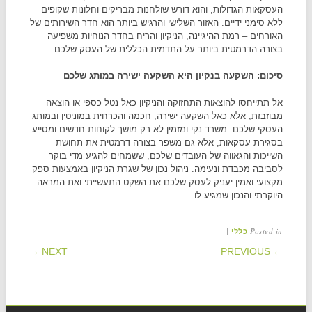
העסקאות הגדולות, והוא דורש שולחנות מבריקים וחלונות שקופים
ללא סימני ידיים. האזור השלישי והרגיש ביותר הוא חדר השירותים של
האורחים – רמת ההיגיינה, הניקיון והריח בחדר הנוחיות משפיעה
בצורה הדרמטית ביותר על התדמית הכללית של העסק שלכם.
סיכום: השקעה בנקיון היא השקעה ישירה במותג שלכם
אל תתייחסו להוצאות התחזוקה והניקיון כאל נטל כספי או הוצאה
מבוזבזת, אלא כאל השקעה ישירה, חכמה והכרחית במוניטין ובמותג
העסקי שלכם. משרד נקי ומזמין לא רק מושך לקוחות חדשים ומסייע
בסגירת עסקאות, אלא גם משפר בצורה דרמטית את תחושת
השייכות והגאווה של העובדים שלכם, ששמחים להגיע מדי בוקר
לסביבה מכבדת ונעימה. ניהול נכון של שגרת הניקיון באמצעות ספק
מקצועי ואמין יעניק לעסק שלכם את השקט התעשייתי ואת המראה
היוקרתי והנכון שמגיע לו.
|
Posted in
כללי
POST NAVIGATION
NEXT →
← PREVIOUS