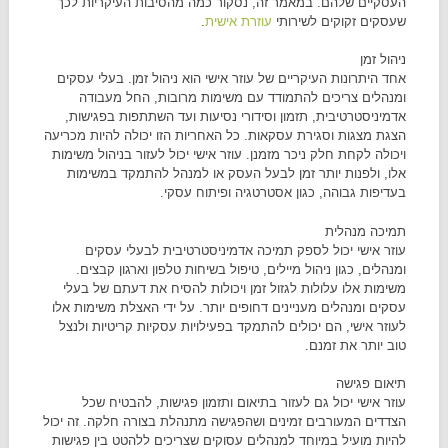
העסקיים שלהם. במאמר זה, נסקור כמה מהסיבות העיקריות לכך
שעסקים זקוקים לשירותי
עוזרת אישית
.
ניהול זמן
אחד היתרונות העיקריים של עוזר אישי הוא ניהול זמן. בעלי עסקים
ומנהלים צריכים להתמודד עם משימות מרובות, החל מעבודה
אדמיניסטרטיבית, תזמון וסידורי נסיעות ועד השתתפות בפגישות,
הצגת מצגות וסגירת עסקאות. כל האחריות הזו יכולה להיות מכריעה
ויכולה לקחת חלק ניכר מזמנן. עוזר אישי יכול לעזור בניהול משימות
אלו, ולפנות יותר זמן לבעל העסק או למנהל להתמקד במשימות
בעדיפות גבוהה, כגון אסטרטגיה ופיתוח עסקי.
תמיכה מנהלית
עוזר אישי יכול לספק תמיכה אדמיניסטרטיבית לבעלי עסקים
ומנהלים, כגון ניהול מיילים, טיפול בשיחות טלפון וארגון קבצים.
משימות אלו עלולות לגזול זמן ויכולות להסיח את דעתם של בעלי
עסקים ומנהלים מעניינים דחופים יותר. על ידי האצלת משימות אלו
לעוזר אישי, הם יכולים להתמקד בפעילויות עסקיות קריטיות ולנצל
טוב יותר את זמנם.
תיאום פגישה
עוזר אישי יכול גם לעזור בתיאום ותזמון פגישות, להבטיח שכל
הצדדים המעורבים זמינים ושהפגישה מתנהלת בצורה חלקה. זה יכול
להיות מועיל במיוחד למנהלים עסוקים שצריכים ללהטט בין פגישות