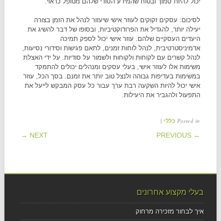
יכול להיות סמוך ובטוח שהמידע הסודי שלהם מטופל כראוי.
לסיכום: עסקים זקוקים לעוזר אישי שיעזור לנהל את הזמן בצורה
יעילה יותר, להגדיל את הפרודוקטיביות, ובסופו של דבר להשיג את
היעדים העסקיים שלהם. עוזר אישי יכול לספק תמיכה
אדמיניסטרטיבית, לנהל לוחות זמנים, לתאם פגישות וסידורי נסיעות,
לנהל קשרים עם לקוחות ולקוחות ולשמור על סודיות. על ידי האצלת
משימות אלו לעוזר אישי, בעלי עסקים ומנהלים יכולים להתמקד
במשימות בעדיפות גבוהה ולנצל טוב יותר את זמנם. בסך הכל, עוזר
אישי יכול להיות השקעה רבת ערך עבור כל עסק המבקש לייעל את
התפעול ולהגביר את היעילות.
|
Posted in
כללי
POST NAVIGATION
NEXT →
← PREVIOUS
בעלי מקצוע אחרונים
איך לבחור מזכירה מרחוק