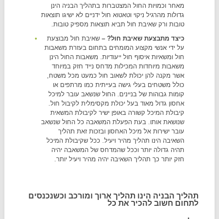
מאחר וכמויות החול המצטברות בתהליך הבניה הינן
גדולות מהרגיל ניקוי וטאטוא חול ידניים לא ישיגו תוצאות
טובות ורק שאיבת חול תביא תוצאות מספיק טובות.
כיצד מתבצעת שאיבת חול? –
שאיבת חול מבוצעת
על ידי אנשי מקצוע המומחים בתחום בעזרת משאבות
חול ומשאיות איסוף חול ייעודיות. משאבות החול הינן
משאבות מיוחדות המכילות מדחס נייד חזק במיוחד
אשר מקנה להן יכולת לשאוב חול כמעט מכל משטח,
כולל משטחים בעלי גישה בעייתית כמו מרתפים או
קומות גבוהות של בניינים. החול שנשאב עובר למיכל
אחסון גדול מאוד בעל יכולת מקסימלית לקיבול חול.
קיבולת המיכל קשורה באופן ישיר לקיבולת המשאית
שנושאת אותו. בעת הפעלת המשאבה כל החול שנשאב
עובר ישירות אל מיכל האחסון ובזכות זאת תהליך
השאיבה הינו תהליך מהיר ויעיל. ככל שקיבולת המיכל
תהיה גדולה יותר וככל שהמדחס של המשאבה יהיה
חזק יותר כך תהליך השאיבה יהיה מהיר ויעיל יותר.
תהליך הבניה הינו תהליך ארוך ומורכב וכשנכנסים
לתחום חשוב להכיר את כל