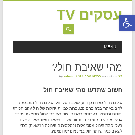
עסקים TV
פתח סרגל נגישות
MAIN MENU
Skip to content
MENU
מהי שאיבת חול?
by
Posted on
22 בספטמבר 2016
admin
חשוב שתדעו מהי שאיבת חול
שאיבת חול כשמה כן היא, שאיבה של חול. שאיבת חול מתבצעת
לרוב באתרי בניה בהם מצטברות כמויות גדולות של חול עקב חפירת
יסודות וכדומה, בעבודות תשתית ועוד. שאיבת החול מבוצעת על ידי
אנשי מקצוע המתמחים בתחום על ידי משאיות וציוד שאיבה ייעודי
בעל יכולת קיבול מקסימלית (כמקסימום קיבולת המשאית) בכדי
לשאוב כמה שיותר חול במינימום זמן ומאמץ.