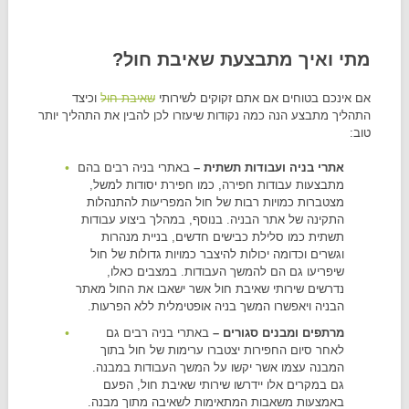
מתי ואיך מתבצעת שאיבת חול?
אם אינכם בטוחים אם אתם זקוקים לשירותי
שאיבת חול
וכיצד
התהליך מתבצע הנה כמה נקודות שיעזרו לכן להבין את התהליך יותר
טוב:
אתרי בניה ועבודות תשתית –
באתרי בניה רבים בהם
מתבצעות עבודות חפירה, כמו חפירת יסודות למשל,
מצטברות כמויות רבות של חול המפריעות להתנהלות
התקינה של אתר הבניה. בנוסף, במהלך ביצוע עבודות
תשתית כמו סלילת כבישים חדשים, בניית מנהרות
וגשרים וכדומה יכולות להיצבר כמויות גדולות של חול
שיפריעו גם הם להמשך העבודות. במצבים כאלו,
נדרשים שירותי שאיבת חול אשר ישאבו את החול מאתר
הבניה ויאפשרו המשך בניה אופטימלית ללא הפרעות.
מרתפים ומבנים סגורים –
באתרי בניה רבים גם
לאחר סיום החפירות יצטברו ערימות של חול בתוך
המבנה עצמו אשר יקשו על המשך העבודות במבנה.
גם במקרים אלו יידרשו שירותי שאיבת חול, הפעם
באמצעות משאבות המתאימות לשאיבה מתוך מבנה.