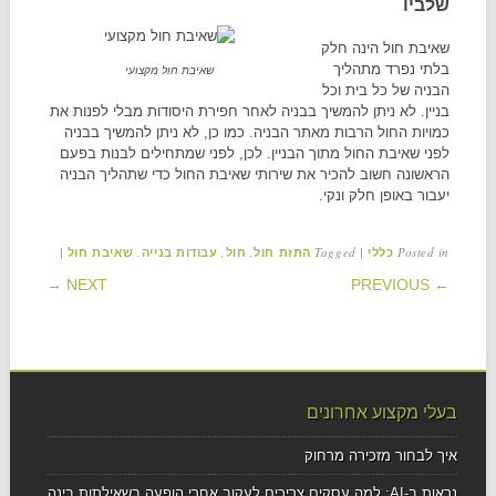
שלביו
שאיבת חול הינה חלק
בלתי נפרד מתהליך
שאיבת חול מקצועי
הבניה של כל בית וכל
בניין. לא ניתן להמשיך בבניה לאחר חפירת היסודות מבלי לפנות את
כמויות החול הרבות מאתר הבניה. כמו כן, לא ניתן להמשיך בבניה
לפני שאיבת החול מתוך הבניין. לכן, לפני שמתחילים לבנות בפעם
הראשונה חשוב להכיר את שירותי שאיבת החול כדי שתהליך הבניה
יעבור באופן חלק ונקי.
|
,
,
,
Tagged
|
Posted in
כללי
התזת חול
חול
עבודות בנייה
שאיבת חול
POST NAVIGATION
NEXT →
← PREVIOUS
בעלי מקצוע אחרונים
איך לבחור מזכירה מרחוק
נראות ב-AI: למה עסקים צריכים לעקוב אחרי הופעה בשאילתות בינה