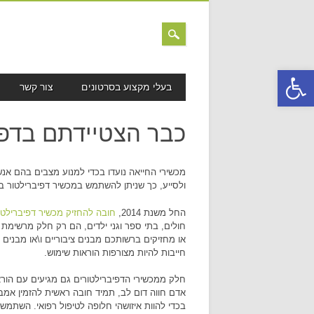
פתח סרגל נגישות
MAIN MENU
Skip to content
בעלי מקצוע בסרטונים
צור קשר
כבר הצטיידתם בדפ
מכשירי החייאה נועדו בכדי למנוע מצבים בהם אנ
ולסייע, כך שניתן להשתמש במכשיר דפיברילטור בכ
החל משנת 2014,
חובה להחזיק מכשיר דפיברילטו
חולים, בתי ספר וגני ילדים, הם רק חלק מרשימת
או מחזיקים ברשותכם מבנים ציבוריים ו\או מבנים 
חייבות להיות מצורפות הוראות שימוש.
חלק ממכשירי הדפיברילטורים גם מגיעים עם הוראו
אדם חווה דום לב, תמיד חובה ראשית להזמין אמבו
בכדי להוות איזושהי חלופה לטיפול רפואי. השתמש