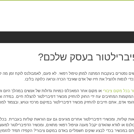
יברילטור בעסק שלכם?
שים נפטרים בעקבות המתנה למתן טיפול רפואי. לא פעם, לאמבולנס לוקח זמן מה ל
די לנסות ולהציל את חייו של אדם שאיבד הכרה ונראה כלוקה בליבו.
ר בכל מקום ציבורי
או מקום אחר המאכלס כמויות גדולות של אנשים במהלך היום וה
 המקומות המחויבים עח ידי החוק להחזיק מכשיר דפיברילטור להצלת חיים. במידה ו
הומי אדם, אתם חייבים להחזיק מכשיר דפיברילטור במיקום מרכזי ונגיש, ובצמוד למ
ת קוליות, ומכשירי דפיברילטור אחרים מגיעים גם עם הוראות קוליות בעברית. בכל
לנס או לוודא שהאדם יקבל מענה וטיפול רפואי מתאים, ומכשיר הדפיברילטור למעש
תם במכשיר בכדי לבצע שוקים חשמליים באדם במקום ציבורי? הקפידו תמיד להזמין 