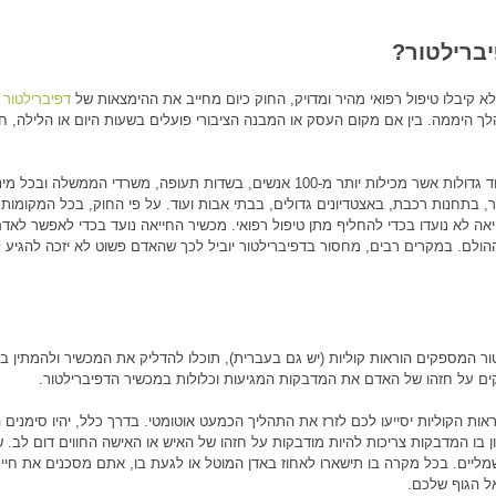
ברילטור?
קיבלו טיפול רפואי מהיר ומדויק, החוק כיום מחייב את ההימצאות של
דפיברילטור
ב
י המונה למעלה מ-500 אנשים במהלך היממה. בין אם מקום העסק או המבנה הציבורי פועלים בשעות היום או הליל
מכשירי דפיברילטורים חייבים להימצא באוניות מאוד גדולות אשר מכילות יותר מ-100 אנשים, בשדות תעופה, משרדי הממשלה
ר, בתחנות רכבת, באצטדיונים גדולים, בבתי אבות ועוד. על פי החוק, בכל המקומות
ה לא נועדו בכדי להחליף מתן טיפול רפואי. מכשיר החייאה נועד בכדי לאפשר לאדם
ולם. במקרים רבים, מחסור בדפיברילטור יוביל לכך שהאדם פשוט לא יזכה להגיע ל
המספקים הוראות קוליות (יש גם בעברית), תוכלו להדליק את המכשיר ולהמתין בכ
קים על חזהו של האדם את המדבקות המגיעות וכלולות במכשיר הדפיברילטור.
אות הקוליות יסייעו לכם לזרז את התהליך הכמעט אוטומטי. בדרך כלל, יהיו סימנים
 בו המדבקות צריכות להיות מודבקות על חזהו של האיש או האישה החווים דום לב. שי
יים. בכל מקרה בו תישארו לאחוז באדן המוטל או לגעת בו, אתם מסכנים את חייכ
ל הגוף שלכם.