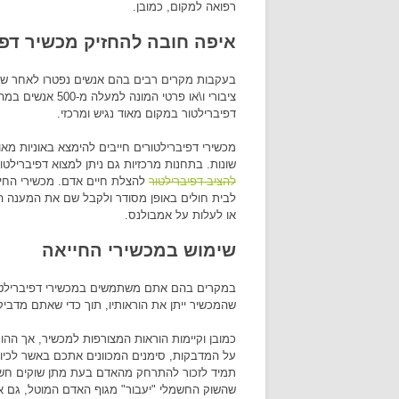
רפואה למקום, כמובן.
איפה חובה להחזיק מכשיר
דפי
בעקבות מקרים רבים בהם אנשים נפטרו לאחר שלא 
ציבורי ו\או פרט
דפיברילטור במקום מאוד נגיש ומרכזי.
שונות. בתחנות מרכזיות גם ניתן למצוא דפיברילטו
להציב דפיברילטור
להצלת חיים אדם. מכשירי החייא
לבית חולים באופן מסודר ולקבל שם את המענה הה
או לעלות על אמבולנס.
שימוש במכשירי החייאה
במקרים בהם אתם משתמשים במכשירי דפיברילטור 
שהמכשיר ייתן את הוראותיו, תוך כדי שאתם מדבי
כמובן וקיימות הוראות המצורפות למכשיר, אך ההור
על המדבקות, סימנים המכוונים אתכם באשר לכיוון
תמיד לזכור להתרחק מהאדם בעת מתן שוקים חשמל
שהשוק החשמלי "יעבור" מגוף האדם המוטל, גם א