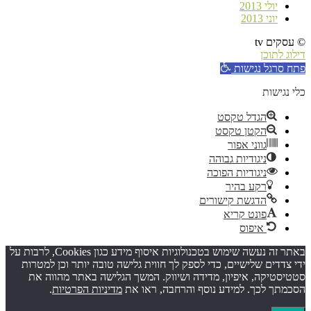
יולי 2013
יוני 2013
© עסקים tv
דילוג לתוכן
פתח סרגל נגישות
כלי נגישות
הגדל טקסט
הקטן טקסט
גווני אפור
ניגודיות גבוהה
ניגודיות הפוכה
רקע בהיר
הדגשת קישורים
פונט קריא
איפוס
באתר זה נעשה שימוש בטכנולוגיות איסוף מידע כגון Cookies, לרבות על
ידי צדדים שלישיים, כדי לספק לך חווית גלישה טובה יותר וכן למטרות
סטטיסטיקה, איפיון, מדידה ושיווק. המשך הגלישה באתר מהווה את
הסכמתך לכך. למידע נוסף והרחבה, ראו את
מדיניות הפרטיות
.