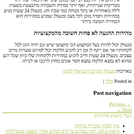
מבדיקות שגרתיות, ואף יותר במידה והעבודה מתבצעת בשעות
לילה מאוחרות או בימי מנוחה כמו שבת וחג. מנעולן 24 שעות מגיע
במהירות ותמיד מוכן לכל מצב ומנעולן שמגיע במהירות הוא
הבחירה הטובה ביותר
מהירות ההגעה לא פחות חשובה מהמקצועיות
מנעולן יכול להיות בעל המקצוע הכי מקצועי שיש וגם יהיה הוגן לכל
לקוחותיו אך אם ייקח לו זמן רב להגיע הלקוח יכול למרוט שערות מרוב
עצבים. מנעולן 24 שעות חייב להגיע במהירות ללקוחות שלו כיוון שכל רגע
שהוא לא נמצא הלקוח נמצא חסר אונים מחוץ לרכבו או לביתו.
באדיבות
מנעולן המרכז הישראלי למיגון
Posted in
כללי
|
Post navigation
← Previous
Next →
בעלי מקצוע אחרונים
איך לבחור מזכירה מרחוק
נראות ב-AI: למה עסקים צריכים לעקוב אחרי הופעה בשאילתות