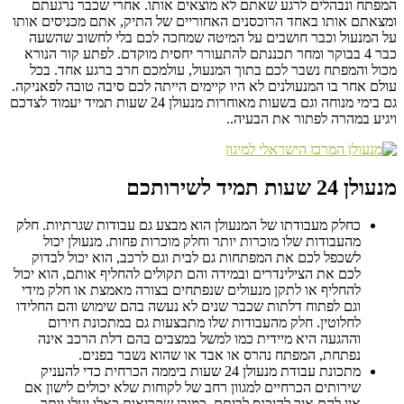
המפתח ונבהלים לרגע שאתם לא מוצאים אותו. אחרי שכבר נרגעתם
ומצאתם אותו באחד הרוכסנים האחוריים של התיק, אתם מכניסים אותו
על המנעול וכבר חושבים על המיטה שמחכה לכם בלי לחשוב שהשעה
כבר 4 בבוקר ומחר תכננתם להתעורר יחסית מוקדם. לפתע קור הנורא
מכול והמפתח נשבר לכם בתוך המנעול, עולמכם חרב ברגע אחד. בכל
עולם אחר בו המנעולנים לא היו קיימים הייתה לכם סיבה טובה לפאניקה.
גם בימי מנוחה וגם בשעות מאוחרות מנעולן 24 שעות תמיד יעמוד לצדכם
ויגיע במהרה לפתור את הבעיה..
מנעולן 24 שעות תמיד לשירותכם
כחלק מעבודתו של המנעולן הוא מבצע גם עבודות שגרתיות. חלק
מהעבודות שלו מוכרות יותר וחלק מוכרות פחות. מנעולן יכול
לשכפל לכם את המפתחות גם לבית וגם לרכב, הוא יכול לבדוק
לכם את הצילינדרים ובמידה והם תקולים להחליף אותם, הוא יכול
להחליף או לתקן מנעולים שנפתחים בצורה מאמצת או חלק מידי
וגם לפתוח דלתות שכבר שנים לא נעשה בהם שימוש והם החלידו
לחלוטין. חלק מהעבודות שלו מתבצעות גם במתכונת חירום
וההגעה היא מיידית כמו למשל במצבים בהם דלת הרכב אינה
נפתחת, המפתח נהרס או אבד או שהוא נשבר בפנים.
מתכונת עבודת מנעולן 24 שעות ביממה הכרחית כדי להעניק
שירותים הכרחיים למגוון רחב של לקוחות שלא יכולים לישון אם
אין להם איך להיכנס לביתם. כמובן שקריאות כאלו יעלו יותר