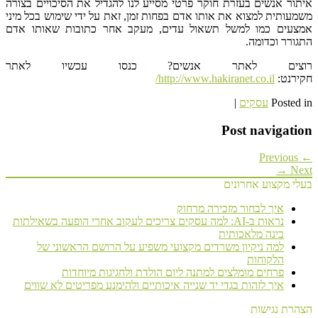
איתור אנשים בעזרת חוקר פרטי מסייע לנו להגדיל את הסיכויים בצורה
משמעותית למצוא את אותו אדם בפחות זמן, זאת על ידי שימוש בכל מיני
אמצעים כמו למשל תשאול עדים, מעקב אחר כתובות שאותו אדם
התגורר וכדומה.
רוצים לאתר אנשים? כנסו עכשיו לאתר
חקירנט:
http://www.hakiranet.co.il/
Posted in
עסקים
|
Post navigation
← Previous
Next →
בעלי מקצוע אחרונים
איך לבחור מזכירה מרחוק
נראות ב-AI: למה עסקים צריכים לעקוב אחרי הופעה בשאילתות
בינה מלאכותית
למה ניקיון משרדים מקצועי משפיע על הרושם הראשוני של
הלקוחות
פרחים מומלצים למתנה ליום הולדת ולחגיגות מיוחדות
איך לזהות בגדי יד שנייה איכותיים ולהימנע מפריטים לא שווים
הצהרת נגישות