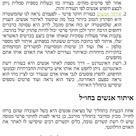
אחר לפי פרטים מזהים. בצורה כזו ובעלות כספית סמלית ניתן
לבצע חיפוש אנשים לפי תעודת זהות.
איתור אנשים
בעזרת חוקר פרטי – לפעמים נראה לנו שהמשטרה
היא הפתרון הטוב ביותר בכל מה שקשור לאיתור אנשים. העניין
הוא, שלמשטרה יש כוח אדם מוגבל, לרוב היא עסוקה בדברים
דחופים הרבה יותר ולכן חוקר פרטי יכול להיות פתרון יעיל בהרבה.
עקבות אחר פעולות עסקיות שאותו אדם ביצע בכרטיס האשראי
שלו, איתור לפי כתובת מגורים ששונתה במפתיע, איתור לפי מספר
טלפון – אלו ועוד הן שיטות המסייעות למשרדים המתמחים
בחקירות מיוחדות ובאיתור נעדרים לאתר את האדם אותו אתם
מחפשים.
רשת האינטרנט – דרך נוספת לאתר אנשים היא בעזרת רשת
האינטרנט. ניתן לחפש את אותו איש ברשתות החברתיות ובמנועי
החיפוש, להפיץ פוסטים לגבי אותו אדם שנעדר ובו לציין מתי הוא
נראה בפעם האחרונה, כיצד הוא נראה ועוד פרטים נוספים
שיסייעו בתהליך האיתור.
איתור אנשים בחו״ל
אחת הבעיות בתהליך של מציאת אנשים היא בשל העובדה שהם ברחו
לחו״ל. מכיון ומדובר בתהליך מורכב, כן כדאי לפנות לחוקר פרטי מנוסה
שיש לו רשת קשרים טובה, כלים וקשרים רבים שיסייעו לו לאתר את
האדם הרלוונטי.