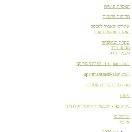
הצהרת נגישות
מדיניות פרטיות
אתרים שאסור לפספס
הזמנת חופשה בארץ
טהרת המשפחה
מה זה נידה
לשמור נידה
fix-pixel.co.il - שירותי סריקה
apartmentsashkelon.co.il
מסה מדיה קידום אתרים
ufirst
ג׳ק קובה - הלבשה תחתונה יוקרתית
טריפל סי
ארכיון
יוני 2026