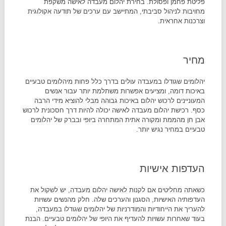
פליטת פחמן ופסולת. בחירת יהלום מעבדה לאישה משקפת
מחויבות לניהול סביבתי, המתיישב עם ערכים של תודעה אקולוגית
וצרכנות אחראית.
מחיר
יהלומים שגודלו במעבדה עולים בדרך כלל פחות מיהלומים טבעיים
באיכות דומה, ומציעים אפשרות משתלמת יותר עבור אנשים
המעוניינים לרכוש יהלום באיכות גבוהה מבלי להוציא מידי הרבה
כסף. רכישת יהלום מעבדה לאישה יכולה להיות דרך חסכונית לרכוש
אבן חן מהממת ומקורה אתית המתחרה ביופי ובברק של יהלומים
טבעיים במחיר נגיש יותר.
העדפות אישיות
כשאתה מחליטים אם לקנות לאישה יהלום מעבדה, יש לשקול את
העדפותיה האישיות, הסגנון והערכים שלה. חלק מהנשים עשויות
להעריך את הייחודיות והמודרניות של יהלומים שגודלו במעבדה,
בעוד שאחרות עשויות להעדיף את היופי של יהלומים טבעיים. הבנת