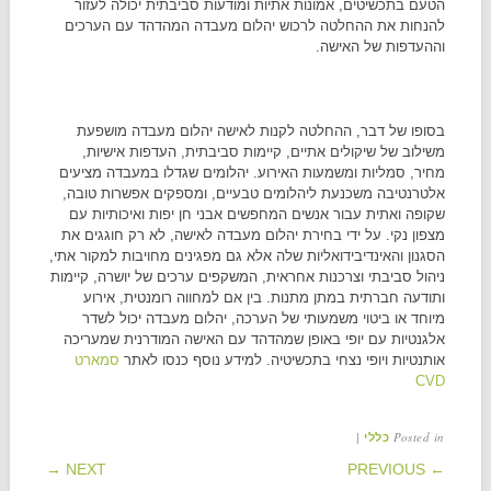
הטעם בתכשיטים, אמונות אתיות ומודעות סביבתית יכולה לעזור
להנחות את ההחלטה לרכוש יהלום מעבדה המהדהד עם הערכים
וההעדפות של האישה.
בסופו של דבר, ההחלטה לקנות לאישה יהלום מעבדה מושפעת
משילוב של שיקולים אתיים, קיימות סביבתית, העדפות אישיות,
מחיר, סמליות ומשמעות האירוע. יהלומים שגדלו במעבדה מציעים
אלטרנטיבה משכנעת ליהלומים טבעיים, ומספקים אפשרות טובה,
שקופה ואתית עבור אנשים המחפשים אבני חן יפות ואיכותיות עם
מצפון נקי. על ידי בחירת יהלום מעבדה לאישה, לא רק חוגגים את
הסגנון והאינדיבידואליות שלה אלא גם מפגינים מחויבות למקור אתי,
ניהול סביבתי וצרכנות אחראית, המשקפים ערכים של יושרה, קיימות
ותודעה חברתית במתן מתנות. בין אם למחווה רומנטית, אירוע
מיוחד או ביטוי משמעותי של הערכה, יהלום מעבדה יכול לשדר
אלגנטיות עם יופי באופן שמהדהד עם האישה המודרנית שמעריכה
אותנטיות ויופי נצחי בתכשיטיה. למידע נוסף כנסו לאתר
סמארט
CVD
|
Posted in
כללי
POST NAVIGATION
NEXT →
← PREVIOUS