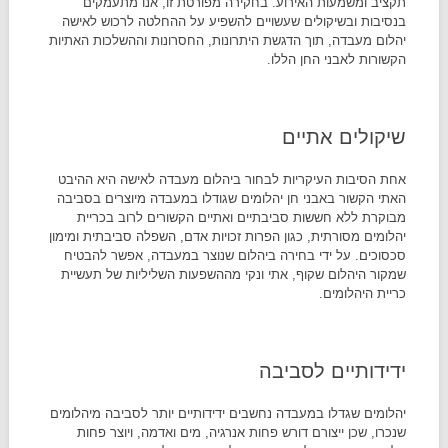
תקציב ומשמעות האירוע. בחקירה מפורטת זו, אנו מתעמקים
בנסיבות ובשיקולים שעשויים להשפיע על ההחלטה לרכוש לאישה
יהלום מעבדה, תוך הדגשת היתרונות, החסרונות וההשלכות האתיות
הקשורות לאבני החן הללו.
שיקולים אתיים
אחת הסיבות העיקריות לבחור ביהלום מעבדה לאישה היא ההיבט
האתי הקשור באבני חן יהלומים שגודלו במעבדה מיוצרים בסביבה
מבוקרת ללא חששות סביבתיים ואתיים הקשורים לרוב בכריית
יהלומים מסורתית, כגון הפרות זכויות אדם, השפלה סביבתית ומימון
סכסוכים. על ידי בחירה ביהלום שנוצר במעבדה, אפשר להבטיח
שמקור היהלום שקוף, אתי ונקי מההשפעות השליליות של תעשיית
כריית היהלומים.
ידידותיים לסביבה
יהלומים שגדלו במעבדה נחשבים ידידותיים יותר לסביבה מיהלומים
שנכרו, שכן ייצורם דורש פחות אנרגיה, מים ואדמה, ויוצר פחות