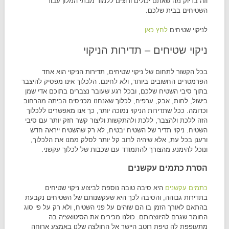
וזה בדיוק מה שאתם יכולים ורוצים ללמוד מבתי המלון עבור
השטיחים בבית שלכם.
לניקוי שטיחים
לחץ כאן
ניקוי שטיחים – תדירות הניקוי
בכל הקשור לתחום של ניקוי שטיחים, תדירות הניקוי הוא אחד
הפרמטרים החשובים ביותר, ולא לחינם. הלכלוך אינו מפסיק להיצבר
בתוך סיבי השטיח שלכם, ובכל רגע שעובר נצברים בתוכם אדי שמן
בישול, לחות, אבק, ערפיח, לכלוך שאנחנו מכניסים הביתה מהרחוב
וכדומה. ככל שתדירות הניקוי נמוכה יותר, כך אנו מאפשרים ללכלוך
הזה ללכת ולהצבר, ללכת ולהתקשות וליצור קשר חזק יותר עם סיבי
השטיח. ניקוי תדיר של השטיח יבטיח, לא רק שהשטיח ייראה חדש
ורענן בכל עת, אלא שיהיה לרוב קל יותר לסלק ממנו את הלכלוך,
ונוכל להימנע מהצורך להתמודד עם שכבות של לכלוך עקשני.
הסרת כתמים עקשנים
כתמים עקשנים
היא סיבה טובה נוספת לביצוע ניקוי שטיחים
בתדירות גבוהה, והסיבה לכך היא שעקשנותם של השטיחים נקבעת
בהתאם לאורך הזמן בו הם שוהים על פני השטיח, ולא רק על פי סוג
החומר שגרם להיווצרותם. כולנו מכירים את הסיטואציה בה
מתעופפת לה טיפת רוטב היישר אל החולצה שלנו באמצע ארוחה