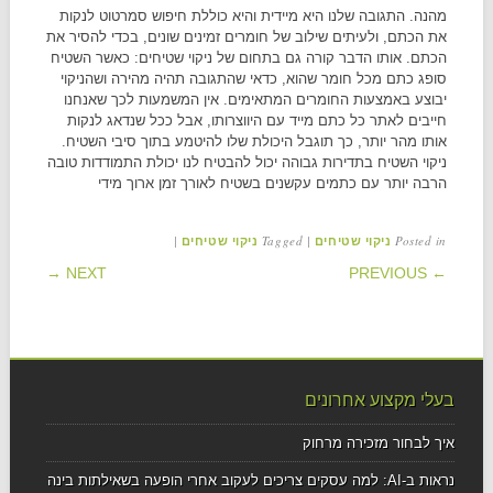
מהנה. התגובה שלנו היא מיידית והיא כוללת חיפוש סמרטוט לנקות
את הכתם, ולעיתים שילוב של חומרים זמינים שונים, בכדי להסיר את
הכתם. אותו הדבר קורה גם בתחום של ניקוי שטיחים: כאשר השטיח
סופג כתם מכל חומר שהוא, כדאי שהתגובה תהיה מהירה ושהניקוי
יבוצע באמצעות החומרים המתאימים. אין המשמעות לכך שאנחנו
חייבים לאתר כל כתם מייד עם היווצרותו, אבל ככל שנדאג לנקות
אותו מהר יותר, כך תוגבל היכולת שלו להיטמע בתוך סיבי השטיח.
ניקוי השטיח בתדירות גבוהה יכול להבטיח לנו יכולת התמודדות טובה
הרבה יותר עם כתמים עקשנים בשטיח לאורך זמן ארוך מידי
|
Tagged
|
Posted in
ניקוי שטיחים
ניקוי שטיחים
POST NAVIGATION
NEXT →
← PREVIOUS
בעלי מקצוע אחרונים
איך לבחור מזכירה מרחוק
נראות ב-AI: למה עסקים צריכים לעקוב אחרי הופעה בשאילתות בינה