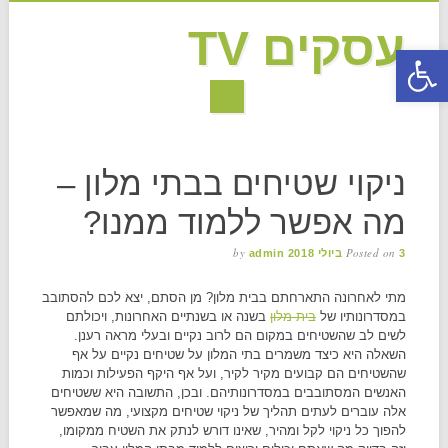
עסקים TV
פתח סרגל נגישות
MAIN MENU
Skip to content
ניקוי שטיחים בבתי מלון –
מה אפשר ללמוד ממנו?
by
Posted on
3 ביולי 2018
admin
מתי לאחרונה התארחתם בבית מלון? מן הסתם, יצא לכם להסתובב
במסדרונותיו של
בית מלון
בשנה או בשנתיים האחרונות, ויכולתם
לשים לב שהשטיחים במקום הם לרוב נקיים ובעלי מראה רענן.
השאלה היא כיצד משמרים בתי המלון על שטיחים נקיים על אף
שהשטיחים הם קבועים מקיר לקיר, ועל אף היקף הפעילות וכמות
האנשים המסתובבים במסדרונותיהם. ובכן, התשובה היא ששטיחים
אלה עוברים לעתים תהליך של ניקוי שטיחים מקצועי, מה שמאפשר
להפוך כל ניקוי לקל ומהיר, שאינו דורש לנתק את השטיח ממקומו,