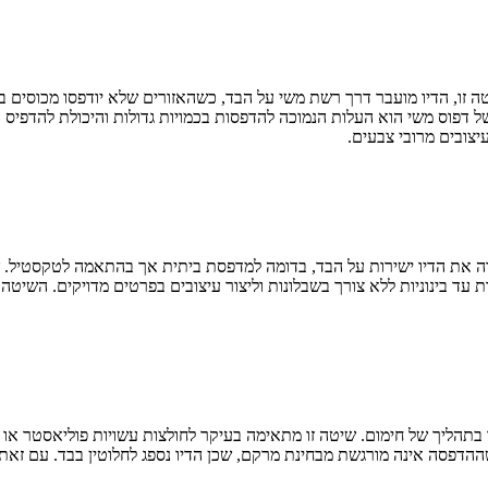
 זו, הדיו מועבר דרך רשת משי על הבד, כשהאזורים שלא יודפסו מכוסים בש
ל דפוס משי הוא העלות הנמוכה להדפסות בכמויות גדולות והיכולת להדפיס 
יצובים מרובי צבעים.
ת הדיו ישירות על הבד, בדומה למדפסת ביתית אך בהתאמה לטקסטיל. שי
א היכולת להדפיס בכמויות קטנות עד בינוניות ללא צורך בשבלונות וליצור עיצובים בפרטים
בתהליך של חימום. שיטה זו מתאימה בעיקר לחולצות עשויות פוליאסטר או
 שההדפסה אינה מורגשת מבחינת מרקם, שכן הדיו נספג לחלוטין בבד. עם ז