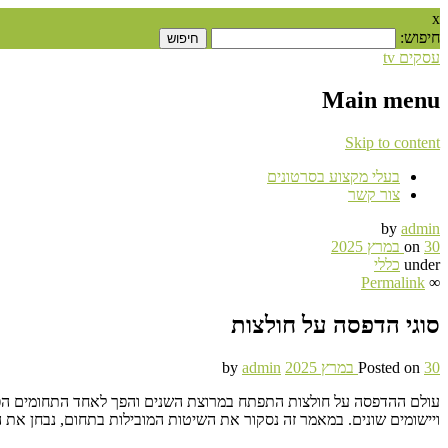
x
חיפוש:
עסקים tv
Main menu
Skip to content
בעלי מקצוע בסרטונים
צור קשר
by
admin
30 במרץ 2025
on
under
כללי
Permalink
∞
סוגי הדפסה על חולצות
30 במרץ 2025
Posted on
admin
by
עולם ההדפסה על חולצות התפתח במרוצת השנים והפך לאחד התחומים הפופול
ויישומים שונים. במאמר זה נסקור את השיטות המובילות בתחום, נבחן את 