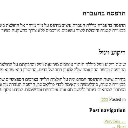
הדפסה בהעברה
הדפסה בהעברה כוללת העברת עיצוב מודפס על נייר מיוחד אל החולצה באמ
בכמויות קטנות והיכולת ליצור עיצובים מורכבים ללא צורך בהשקעה בציוד
ריקוע ויניל
שיטת ריקוע ויניל כוללת חיתוך עיצובים מיריעות ויניל והדבקתם על החולצ
ההדפסה וכושר ההתאמה שלה למגוון רחב של בדים. החיסרון הוא שהיא פח
בחירת שיטת ההדפסה המתאימה על חולצות תלויה בצרכים הספציפיים של כל
בכמויות קטנות, סובלימציה מתאימה לבדי פוליאסטר, הדפסת העברה מתאימה
הפתרון המתאים ביותר ולהשיג תוצאות איכותיות ומרשימות. למידע נוסף 
Posted in
כללי
|
Post navigation
← Previous
Next →