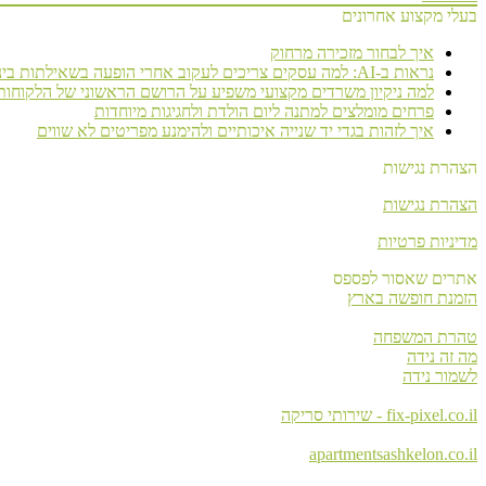
בעלי מקצוע אחרונים
איך לבחור מזכירה מרחוק
נראות ב-AI: למה עסקים צריכים לעקוב אחרי הופעה בשאילתות בינה מלאכותית
למה ניקיון משרדים מקצועי משפיע על הרושם הראשוני של הלקוחות
פרחים מומלצים למתנה ליום הולדת ולחגיגות מיוחדות
איך לזהות בגדי יד שנייה איכותיים ולהימנע מפריטים לא שווים
הצהרת נגישות
הצהרת נגישות
מדיניות פרטיות
אתרים שאסור לפספס
הזמנת חופשה בארץ
טהרת המשפחה
מה זה נידה
לשמור נידה
fix-pixel.co.il - שירותי סריקה
apartmentsashkelon.co.il