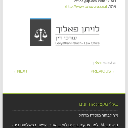
דוא"ל: office@lp-adv.com
אתר:
http://www.tahavura.co.il/
|
Posted in
כללי
POST NAVIGATION
NEXT →
← PREVIOUS
בעלי מקצוע אחרונים
איך לבחור מזכירה מרחוק
נראות ב-AI: למה עסקים צריכים לעקוב אחרי הופעה בשאילתות בינה