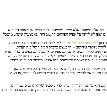
כיום, בני אדם מבלים שעות רבות ברחבי האינטרנט והרשתות החברתיות. פייסבוק הוא כבר לא רק אתר שילדים מעלים אליו תמונות, אלא נמצא בשימוש על ידי רבים. Linked In"" היא
ום אופן לא לוותר על אפיק הפרסום החשוב הזה. באמצעות שימוש מושכל
 כגון
בית דפוס בי דיגיטל
אנו יכולים לייצג בצורה טובה את בית העסק
 להיות מוקפד ומחושב – זהו בעצם כרטיס הביקור של בית העסק,
התאים פלייר לנשים או גברים, צעירים או מבוגרים. בעיצוב הפלייר צריך
לקוחות ויהפכו את הפלייר לעמוס ולא קריא. הלקוחות יעדיפו לקרוא
תר העסק בו קיימת רשימת המבצעים המלאה או רשימת הסניפים. כמובן
וחות ימצאו את המקום בקלות, אך באותה המידה על השלט למשוך
עיר ומגניב אם לדוגמא מדובר בחנות בגדים חדשה לבני נוער, או רשמי
ש הוא על כמויות ודיוק. עלינו להגיע לכמה שיותר אנשים שמהווים
שלט מתאים הם הצעדים הראשונים שעל כל בעל עסק חדש לבצע כדי לפרסם