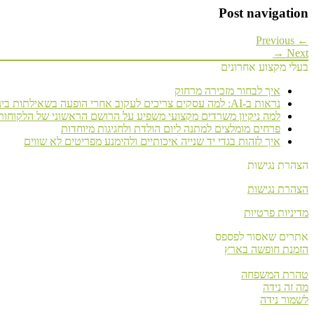
Post navigation
← Previous
Next →
בעלי מקצוע אחרונים
איך לבחור מזכירה מרחוק
נראות ב-AI: למה עסקים צריכים לעקוב אחרי הופעה בשאילתות בינה מלאכותית
למה ניקיון משרדים מקצועי משפיע על הרושם הראשוני של הלקוחות
פרחים מומלצים למתנה ליום הולדת ולחגיגות מיוחדות
איך לזהות בגדי יד שנייה איכותיים ולהימנע מפריטים לא שווים
הצהרת נגישות
הצהרת נגישות
מדיניות פרטיות
אתרים שאסור לפספס
הזמנת חופשה בארץ
טהרת המשפחה
מה זה נידה
לשמור נידה