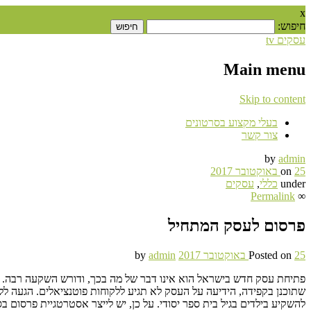
x
חיפוש:
עסקים tv
Main menu
Skip to content
בעלי מקצוע בסרטונים
צור קשר
by
admin
25 באוקטובר 2017
on
under
כללי
,
עסקים
Permalink
∞
פרסום לעסק המתחיל
25 באוקטובר 2017
Posted on
admin
by
פתיחת עסק חדש בישראל הוא אינו דבר של מה בכך, ודורש השקעה רבה. ה
שתוכנן בקפידה, הידיעה על העסק לא תגיע ללקוחות פוטנציאלים. הגעה ללקו
להשקיע בילדים בגיל בית ספר יסודי. על כן, יש לייצר אסטרטגיית פרסום ב