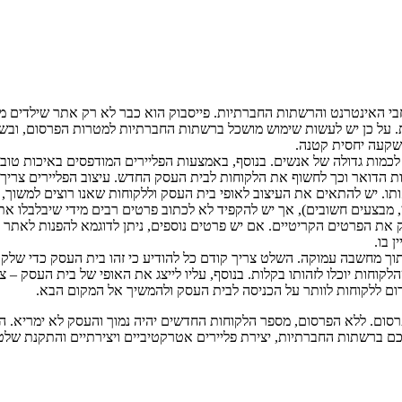
ת. על כן יש לעשות שימוש מושכל ברשתות החברתיות למטרות הפרסום, ובש
השקעה יחסית קטנה.
 לכמות גדולה של אנשים. בנוסף, באמצעות הפליירים המודפסים באיכות טובה
בות הדואר וכך לחשוף את הלקוחות לבית העסק החדש. עיצוב הפליירים צריך
ותו. יש להתאים את העיצוב לאופי בית העסק וללקוחות שאנו רוצים למשוך, ל
בצעים חשובים), אך יש להקפיד לא לכתוב פרטים רבים מידי שיבלבלו את ה
ו רק את הפרטים הקריטיים. אם יש פרטים נוספים, ניתן לדוגמא להפנות לא
 בו.
ך מחשבה עמוקה. השלט צריך קודם כל להודיע כי זהו בית העסק כדי שלק
קוחות יוכלו לזהותו בקלות. בנוסף, עליו לייצג את האופי של בית העסק – צ
רום ללקוחות לוותר על הכניסה לבית העסק ולהמשיך אל המקום הבא.
רסום. ללא הפרסום, מספר הלקוחות החדשים יהיה נמוך והעסק לא ימריא. הדג
חכם ברשתות החברתיות, יצירת פליירים אטרקטיביים ויצירתיים והתקנת 