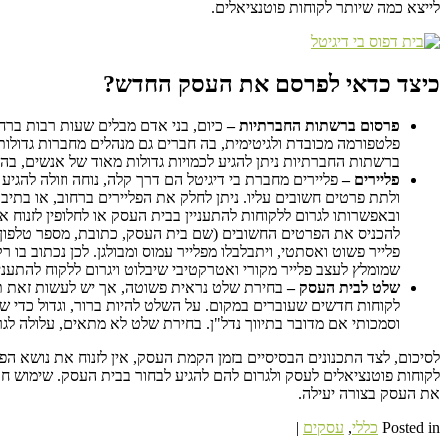
לייצא כמה שיותר לקוחות פוטנציאלים.
כיצד כדאי לפרסם את העסק החדש?
פרסום ברשתות החברתיות –
פלטפורמה מכובדת ולגיטימית, בה חברים גם מנהלים מחברות גדולו
ברשתות החברתיות ניתן להגיע לכמויות גדולות מאוד של אנשים, ב
פליירים –
פליירים מחברת בי דיגיטל הם דרך קלה, נוחה וזולה להגיע
ולתת פרטים חשובים עליו. ניתן לחלק את הפליירים ברחוב, או בתי
ובאפשרותו לגרום ללקוחות להתעניין בבית העסק או לחלופין לזנוח א
להכניס את הפרטים החשובים (שם בית העסק, כתובת, מספר טלפון, מ
פלייר פשוט ואסתטי, ויתבלבלו מפלייר עמוס ומבולגן. לכן נכתוב ב
שמומלץ לעצב פלייר מקורי ואטרקטיבי שיבלוט ויגרום ללקוח להתעניין
שלט לבית העסק –
בחירת שלט נראית פשוטה, אך יש לעשות זאת תו
לקוחות חדשים שעוברים במקום. על השלט להיות ברור, וגדול כדי שהל
וסמכותי אם מדובר בתיווך נדל"ן. בחירת שלט לא מתאים, עלולה לג
לסיכום, לצד התכנונים הבסיסיים בזמן הקמת העסק, אין לזנוח את נושא הפ
לקוחות פוטנציאלים לעסק ולגרום להם להגיע לבחור בבית העסק. שימוש 
את העסק בצורה יעילה.
Posted in
כללי
,
עסקים
|