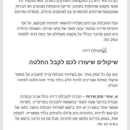
הובלת ציוד היא בין המקצועות העתיקים בעולם. מאז ומתמיד היו
אנשי מקצוע שהתמחו בשינוע, פריקה והעמסת מטענים ויש חברות
שמבצעות שירותים לוגיסטיים גם לארגונים גדולים, מוסדות ומדינות.
ענף ההובלות גם היום מצליח להישאר תחרותי ומבוקש, על אף
תחרות אדירה ומספר גבוה מאוד של נותני שירות. השאלה היחידה
היא האם מדובר בכלל על מקצוע משתלם ועד כמה כדאי לפתוח
עסק כזה.
שיקולים שיעזרו לכם לקבל החלטה
כמו עם כל עסק אחר, גם בשירותי הובלות צריך להצביע על מספר
שיקולי מפתח שצריכים להיות חלק בלתי נפרד מההחלטה לפתוח
חברה:
א. אזורי מתן שירות
– חברה להובלות דירה בתל אביב ובמרכז
עובדת בהיקף שונה לגמרי בהשוואה לחברות בפריפריה. למרות
שמצד אחד בגוש דן יש יותר ביקוש לשירותי הובלות כתוצר נלווה של
הביקוש לדירות, התחרות היא גדולה ולעיתים בלתי אפשרית. לעומת
זאת, בצפון ובדרום כמעט ואין תחרות, אבל גם אין הרבה ביקוש על
בסיס יום יומי.