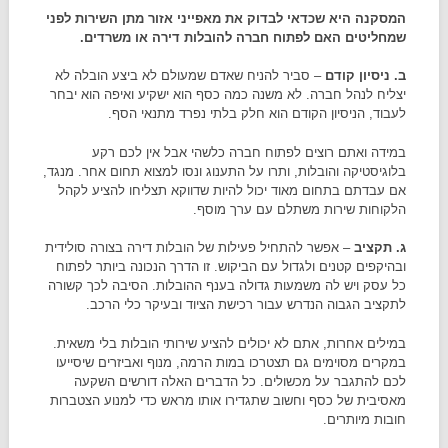
המסקנה היא שכדאי לבדוק את מאפייני אזור מתן השירות לפני
שמחליטים האם לפתוח חברה להובלות דירה או משרדים.
ב. ניסיון קודם
– סביר להניח שאדם שמעולם לא ביצע הובלה לא
יצליח לנהל חברה. לא משנה כמה כסף הוא ישקיע ואיפה הוא יבחר
לעבוד, הניסיון הקודם הוא חלק בלתי נפרד מתנאי הסף.
במידה ואתם רוצים לפתוח חברה כלשהי אבל אין לכם רקע
בלוגיסטיקה והובלות, ותרו על התענוג ונסו למצוא תחום אחר. מנגד,
אם עבדתם בתחום מאוד יכול להיות שדווקא תצליחו להציע לקהל
הלקוחות שירות משתלם עם ערך מוסף.
ג. תקציב
– אפשר להתחיל פעילות של הובלות דירה בצורה סולידית
ובהיקפים קטנים ולגדול עם הביקוש. זו הדרך הנכונה ביותר לפתוח
כל עסק ויש לה משמעות גדולה בענף ההובלות. הסיבה לכך קשורה
לתקציב הגבוה הנדרש עבור רכישת הציוד ובעיקר כלי הרכב.
במילים אחרות, אתם לא יכולים להציע שירותי הובלות בלי משאית.
במקרים מסוימים גם תצטרכו במות הרמה, מנוף ואביזרים שיסייעו
לכם להתגבר על מכשולים. כל הדברים האלה דורשים השקעה
מאסיבית של כסף וחשוב שתגדירו אותו מראש כדי למנוע הצטברות
חובות מיותרים.