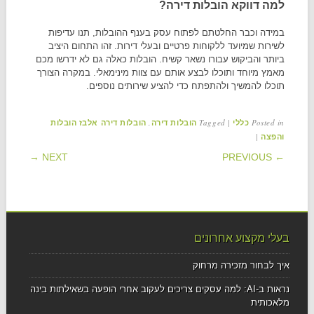
למה דווקא הובלות דירה?
במידה וכבר החלטתם לפתוח עסק בענף ההובלות, תנו עדיפות
לשירות שמיועד ללקוחות פרטיים ובעלי דירות. זהו התחום היציב
ביותר והביקוש עבורו נשאר קשיח. הובלות כאלה גם לא ידרשו מכם
מאמץ מיוחד ותוכלו לבצע אותם עם צוות מינימאלי. במקרה הצורך
תוכלו להמשיך ולהתפתח כדי להציע שירותים נוספים.
,
Tagged
|
Posted in
כללי
הובלות דירה
הובלות דירה אלבז הובלות
|
והפצה
POST NAVIGATION
NEXT →
← PREVIOUS
בעלי מקצוע אחרונים
איך לבחור מזכירה מרחוק
נראות ב-AI: למה עסקים צריכים לעקוב אחרי הופעה בשאילתות בינה
מלאכותית