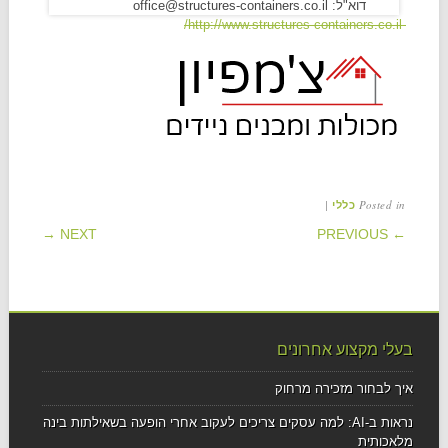
דוא"ל: office@structures-containers.co.il
http://www.structures-containers.co.il/
|
Posted in
כללי
POST NAVIGATION
NEXT →
← PREVIOUS
בעלי מקצוע אחרונים
איך לבחור מזכירה מרחוק
נראות ב-AI: למה עסקים צריכים לעקוב אחרי הופעה בשאילתות בינה
מלאכותית