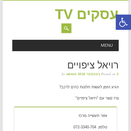
עסקים TV
פתח סרגל נגישות
MAIN MENU
Skip to content
MENU
רויאל ציפויים
by
Posted on
3 בנובמבר 2016
admin
הגיע הזמן לעשות חלונות כהים לרכב?
צרו קשר עם "רויאל ציפויים"
אזור תעשייה מרכז
טלפון: 072-3340-704