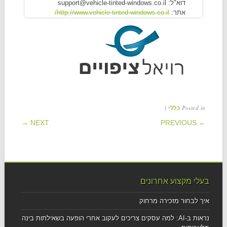
דוא"ל: support@vehicle-tinted-windows.co.il
אתר:
http://www.vehicle-tinted-windows.co.il/
|
Posted in
כללי
POST NAVIGATION
NEXT →
← PREVIOUS
בעלי מקצוע אחרונים
איך לבחור מזכירה מרחוק
נראות ב-AI: למה עסקים צריכים לעקוב אחרי הופעה בשאילתות בינה