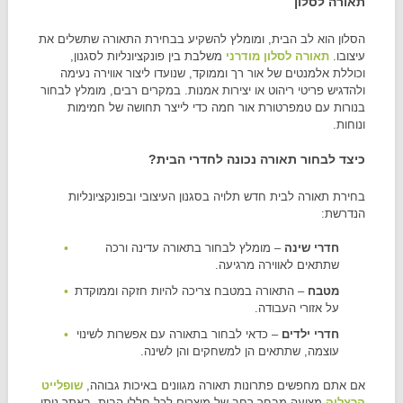
תאורה לסלון
הסלון הוא לב הבית, ומומלץ להשקיע בבחירת התאורה שתשלים את
עיצובו.
תאורה לסלון מודרני
משלבת בין פונקציונליות לסגנון,
וכוללת אלמנטים של אור רך וממוקד, שנועדו ליצור אווירה נעימה
ולהדגיש פריטי ריהוט או יצירות אמנות. במקרים רבים, מומלץ לבחור
בנורות עם טמפרטורת אור חמה כדי לייצר תחושה של חמימות
ונוחות.
כיצד לבחור תאורה נכונה לחדרי הבית?
בחירת תאורה לבית חדש תלויה בסגנון העיצובי ובפונקציונליות
הנדרשת:
חדרי שינה
– מומלץ לבחור בתאורה עדינה ורכה
שתתאים לאווירה מרגיעה.
מטבח
– התאורה במטבח צריכה להיות חזקה וממוקדת
על אזורי העבודה.
חדרי ילדים
– כדאי לבחור בתאורה עם אפשרות לשינוי
עוצמה, שתתאים הן למשחקים והן לשינה.
אם אתם מחפשים פתרונות תאורה מגוונים באיכות גבוהה,
שופלייט
הרצליה
מציעה מבחר רחב של מוצרים לכל חללי הבית. באתר ניתן