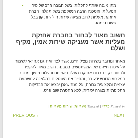
מתן מענה שותף לתקלות: בשל הגובה הרב של פיר
המעלית, והסכנה הרבה הנשקפת בשל תקלה, חברת
אחזקת מעליות לרוב מציעה שירות חילוץ ותיקון בכל
שעות היממה.
חשוב מאוד לבחור בחברת אחזקת
מעליות אשר מעניקה שירות אמין, מקיף
ושלם
מאחר ומדובר בשירות מציל חיים, אשר לצד זאת גם אחראי לשימור
על איכות חייהם של המשתמשים במבנה, חשוב מאוד להקפיד
ולבחור רק בחברות אחזקת מעליות אמינות ובעלות ניסיון. מדובר
במקצוע הדורש ידע רב, ומחייב את העוסקים במלאכה למשמעת
עצמית ומקצועית גבוהה, על מנת שאכן יבצעו את הבדיקות
התקופתיות בצורה יסודית, ללא החסרת שום פרט.
|
,
Tagged
|
Posted in
כללי
מעליות
שירות מעליות
POST NAVIGATION
← PREVIOUS
NEXT →