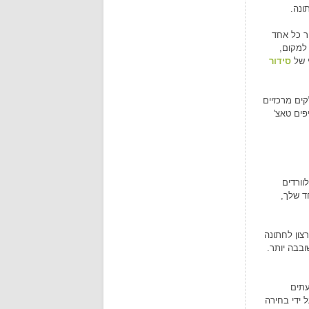
ונה.
יר כל אחד
 למקום,
י של
סידור
ים מרכזיים
פים טאצ'
וורדים
ד שלך,
צון לחתונה
ובבה יותר.
עתים
ל ידי בחירה