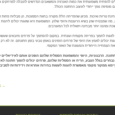
ולים להפחית משמעותית את כמות האנרגיה והמשאבים הנדרשים להובלה למרחקים אר
מוסיפה נופך ייחודי לעיצוב החתונה הכולל.
ינת טריות ואיכות. מכיוון שהפריחה הללו מקורה בחוות הסמוכות, הן מבליות פחות 
, מה שמבטיח שהן בשיא הרעננות והיופי שלהן. המשמעות היא שזוגות יכולים ליהנות
מושכת ומהנה יותר מבחינה ויזואלית לכל המעורבים.
זוגות לתמוך בפריחה מקומית ועונתית. במקום להסתמך על פרחים מיובאים שעשויי
ות יכולים לאמץ את היופי של פרחים הזמינים באופן טבעי בזמן חתונתם. זה לא רק 
ת הצמחייה הייחודית והמגוונת של האזור המקומי.
תונה. הרבגוניות, היופי והמשמעות הסמלית שלהם הופכים אותם לאידיאליים ל
ם נבחרים בגלל הצבע, הריח או הסמליות שלהם, פרחים יכולים להפוך חתונה לאי
ימא ממקור מקומי מאפשרת לזוגות לעשות בחירות אחראיות וידידותיות לסביב
← PREVIOUS