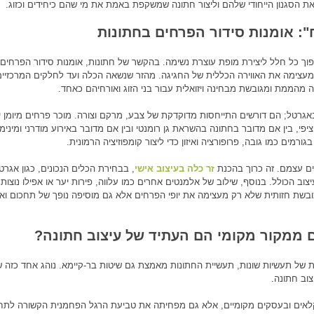
 את הסגנון הייחודי שלהם וליצור חתונה שמשקפת באמת את מי שהם כיחידים וכזוג.
": אומנות סידור הפרחים בחתונות
פוך כל חלל ליצירת מופת עוצרת נשימה. בהקשר של חתונות, אומנות סידור הפרחי
 ומעצימה את האווירה הכללית של החגיגה. מהזר שנשאה הכלה ועד לחלקים המרכזיי
יה מהממת ומגובשת מבחינה ויזואלית עבור בני הזוג ואורחיהם כאחד.
גרטל; הם דורשים התייחסות מדוקדקת של צבע, מרקם וצורה. מוכר פרחים מיומן יכ
י, בין אם מדובר בחתונה בהשראת גן רומנטי ובין אם מדובר באירוע מודרני ומינימל
ים כמו גובה, פרופורציה ואיזון כדי ליצור קומפוזיציה הרמונית.
ם עצמם. זה כרוך בהכנת
זר כלה בעיצוב אישי
, בבחירת הכלים הנכונים, כגון אגרט
צוב הכולל. בנוסף, שילוב של אלמנטים אחרים כמו עלווה, פירות יער או אפילו נוצות 
ה כובשת חזותית שלא רק מעצימה את יופי הפרחים אלא גם מוסיפה נופך של תחכום וא
 ממקור מקומי הם העתיד של עיצוב חתונה?
של תעשיות שונות, תעשיית החתונות מאמצת גם שיטות בר-קיימא. נוהג אחד כזה ש
וב חתונה.
אים ובעסקים מקומיים, אלא גם מפחיתה את טביעת הרגל הפחמנית הקשורה לתח