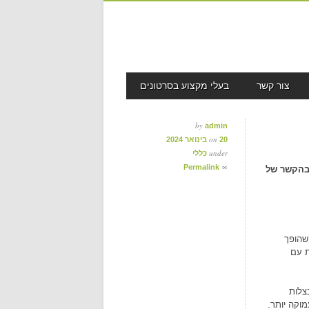
צור קשר
בעלי מקצוע בסרטונים
by
admin
on
20 בינואר 2024
under
כללי
∞
Permalink
 בהקשר של
שהופך
ת עם
צלות
וקה יותר.