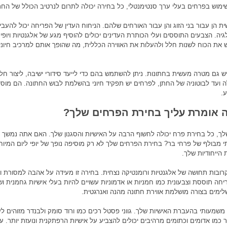
ימוש בפרחים בעלי ערך סנטימנטלי, כל בחירה יכולה לתרום לנרטיב הכולל של החת
ית הן עבור בני הזוג והן עבור האורחים שלהם. הניחוח העדין של הפריחה יכול להעב
יה. הצבעים התוססים ועלי הכותרת העדינים יכולים להוסיף מגע של אלגנטיות ויופי
 יש את הכוח לשנות חלל ולהעלות את האווירה הכללית, מה שהופך אותם למרכיב חיונ
ם מטרה מעשית בחתונות. ניתן להשתמש בהם כדי לייעד סידורי ישיבה, ליצור חלק
ועד לבוטוניה של החתן, לפרחים יש תפקיד חיוני בהשלמת לבוש החתונה. הם מוסי
.
 אומרת עליך בחירת הפרחים שלך?
, כל בחירת פרח יכולה לחשוף הרבה על האישיות והסגנון שלך. האם אתה נמשך ל
י מבולף של פרחי בר? בחירת הפרחים שלך לא רק מוסיפה נופך של יופי ליום המיוח
ייחודיות שלך.
ובות תחושה של אלגנטיות ורומנטיקה נצחית. בחירה זו מעידה על אהבה למסורת ור
ה תוססת וצבעונית כמו חמניות או אדמוניות עשויים להיות בעלי אישיות גחמנית וש
מים בצורה מושלמת אווירת חתונה מהנה ואנרגטית.
מעותי בהעברת האישיות שלך. גווני פסטל רכים כמו ורוד סומק ולבנדר מזוהים ל
תר כמו אדומים וכתומים מרהיבים יכולים להצביע על אישיות הרפתקנית ונועזת יותר. ע