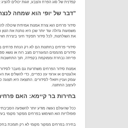
קפדנית של סוג הפרח והצבע, זוגות יכולים להציג
"דבר של יופי הוא שמחה לנצח
סידור פרחים הוא צורת אמנות אמיתית שיכולה לה
משמעות גדולה עוד יותר שכן היא נותנת את הטון
את השולחנות, לכל סידור תפקיד חיוני ביצירת חוו
סידורי פרחים בחתונות הם לא רק הנחת פרחים בא
סידורים מהממים המעוררים מצב רוח או נושא ספציפ
פריחה נבחרת וממוקמת בקפידה, תוך התחשבות בגורמ
אמנות סידור הפרחים משתרעת גם מעבר לסידורי
אלגנטיים או ארגזי עץ כפריים, כדי להשלים את העי
עומק ועניין ויזואלי לסידורים. התוצאה היא תצוג
לעיצוב החתונה.
בחירות בר קיימא: האם פרחים
ככל שהעולם נעשה מודע יותר להשפעה הסביבתית 
פופולריות הוא השימוש בפרחים ממקור מקומי בעיצ
בחירה בפרחים ממקור מקומי לא רק תומכת בחקל