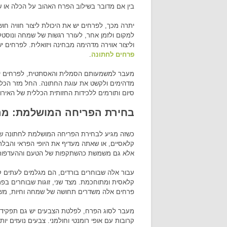
בין אם מדובר בשילוב הפרח האהוב על הכלה או ש
יתרה מכך, לפרחים יש את היכולת ליצור חוויה חוש
למקום ולזמן אחר, לעורר רגשות של שמחה ונוסטלג
וליצור אווירה מדהימה מבחינה ויזואלית. לפרחים
פרחים לחתונה
.
מעבר למשמעותם הסמלית והאסתטית, לפרחים יש ג
מדהימים ולקשט את עוגת החתונה. החל מזר הכלה 
סיום ותורמים ללכידות החזותית הכללית של האירוע
בחירת הפריחה המושלמת: מה
כשזה מגיע לבחירת הפריחה המושלמת לחתונה שלך
קלאסיים, או שאתה מעדיף את היופי הפראי והבלת
אלא גם משמשת כהשתקפות של הטעם וההעדפות ה
עבור אלה שבוחרים בורדים, הם מגלמים לעתים קר
קלאסית ומתוחכמת. מצד שני, זוגות שבוחרים בפריח
פרחים אלה משדרים תחושה של שמחה וחיות, משלי
מעבר לסוג הפרח, לפלטת הצבעים יש גם תפקיד מש
קרובות עם אופי רומנטי וחולמני. צבעים נועזים יו