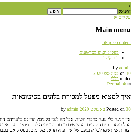
x
חיפוש:
עסקים tv
Main menu
Skip to content
בעלי מקצוע בסרטונים
צור קשר
by
admin
30 באוגוסט 2020
on
under
כללי
Permalink
∞
איך למצוא מפעל למכירת בלונים בסיטונאות
30 באוגוסט 2020
Posted on
admin
by
אין חגיגה בלי עוגה כדברי השיר, אבל מה לגבי בלונים? הרי גם בלעדיהם הח
החל מהאירועים הקטנים והפשוטים ביותר כגון ימי הולדת ביתיים ועד אירוע
וצורות שיתאימו לכל קונספט של אירוע אותו אנו מקיימים. בנוסף, אם בעבר י