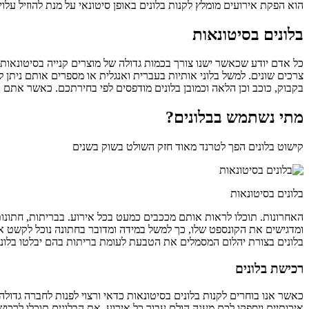
הוא הפקת אירועים מומלץ לקנות בלונים באופן סיטונאי על מנת להוזיל עלויו
בלונים בסיטונאות
כל אדם יודע שכאשר ישנו צורך בכמות גדולה של מוצרים קנייה בסיטונאות ה
צרכים שונים. למשל בלוני אותיות בעברית ואנגלית או מספרים אותם ניתן ל
בקבוק, כוכב וכן הלאה וכמובן בלונים מודפסים לפי בחירתכם. כאשר אתם עומ
מתי נשתמש בבלונים?
קישוט בלונים הפך לטרנד מאוד חזק השולט בשוק בשנים
בלונים בסיטונאות
האחרונות. תוכלו לראות אותם מככבים כמעט בכל אירוע. בבריתות, חתונות
ומדגישים את הקונספט שלו, כך למשל במידה ומדובר בחתונה נוכל לקשט את
בלונים בצורת יהלום המסמלים את הטבעת לעומת בריתות בהם יבלטו בלונים
רכישת בלונים
כאשר אנו בוחרים לקנות בלונים בסיטונאות כדאי ורצוי לפנות לחברה גדולה 
איכותיים ויספקו לכם מענה הולם עבור כל אירוע. את הבלונים תוכלו לרכוש