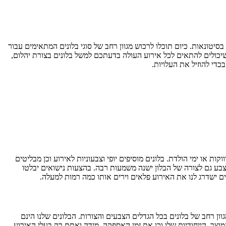
סיטונאות. כיום תוכלו לרכוש מגוון רחב של סוגי בלונים המתאימים עבור
ת שיכולים להתאים לכל אירוע העולה בדעתכם למשל בלונים בצורת יהלום,
כדי להוזיל את העלויות.
קות או ימי הולדת. בלונים מוסיפים יופי וצבעוניות לאירוע וכן מבליטים
צבע גם לצורה של הבלון ישנה משמעות רבה. בהצעות נישואים יבלטו
 ישדרג לנו את האירוע פלאים וירים אותו כמה רמות למעלה.
וון רחב של בלונים בכל הגדלים הצבעים והצורות. הבלונים שלנו הינם
מוצר, הייחודיות שלו וכן את זמן האספקה. מידה ואתם רק בעלי האירוע