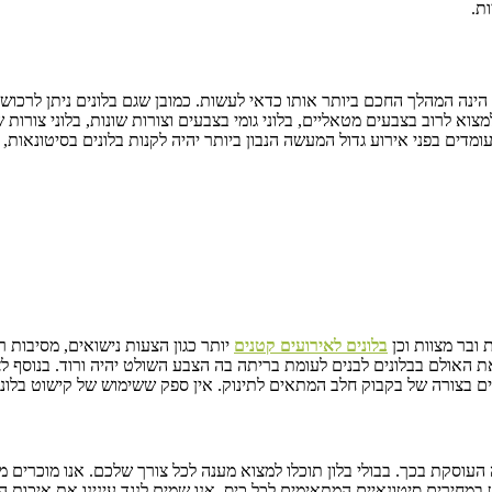
ת.
ינה המהלך החכם ביותר אותו כדאי לעשות. כמובן שגם בלונים ניתן לרכוש ב
מצוא לרוב בצבעים מטאליים, בלוני גומי בצבעים וצורות שונות, בלוני צורו
דים בפני אירוע גדול המעשה הנבון ביותר יהיה לקנות בלונים בסיטונאות, ב
 ובר מצוות וכן
בלונים לאירועים קטנים
יותר כגון הצעות נישואים, מסיבות רוו
 האולם בבלונים לבנים לעומת בריתה בה הצבע השולט יהיה ורוד. בנוסף ל
 בצורה של בקבוק חלב המתאים לתינוק. אין ספק ששימוש של קישוט בלונים
העוסקת בכך. בבולי בלון תוכלו למצוא מענה לכל צורך שלכם. אנו מוכרים מג
 במחירים סיטונאיים המתאימים לכל כיס. אנו שמים לנגד עינינו את איכות ה